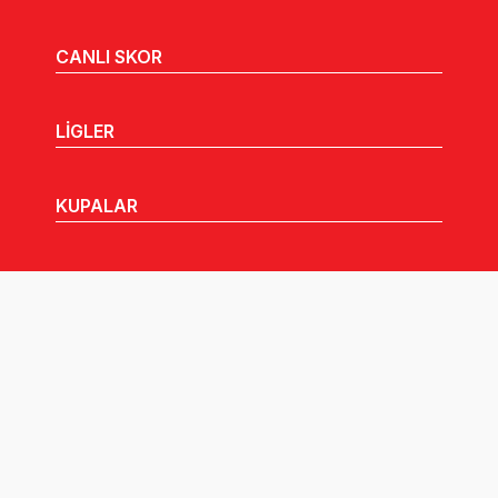
CANLI SKOR
LİGLER
KUPALAR
MHGK
MEDYA
DUYURULAR
Göz Atabileceğiniz Diğer Linkler: