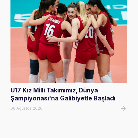
U17 Kız Milli Takımımız, Dünya
202
Şampiyonası'na Galibiyetle Başladı
Rak
06 Ağustos 2026
02 Ha