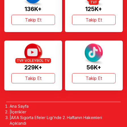
TVF
136K+
125K+
Takip Et
Takip Et
TVF VOLEYBOL TV
229K+
56K+
Takip Et
Takip Et
Ana Sayfa
İçerikler
AXA Sigorta Efeler Ligi’nde 2. Haftanın Hakemleri
Açıklandı