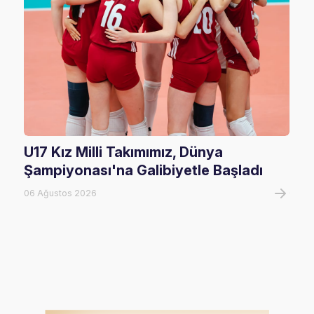
U17 Kız Milli Takımımız, Dünya
202
Şampiyonası'na Galibiyetle Başladı
Rak
06 Ağustos 2026
02 Ha