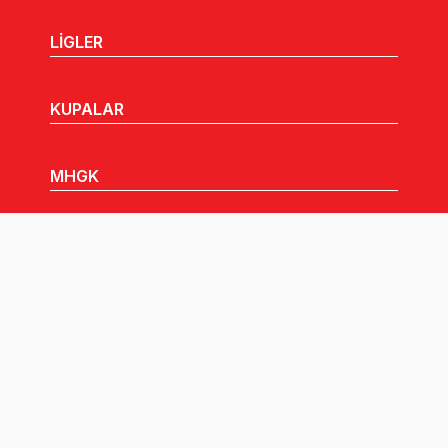
LİGLER
KUPALAR
MHGK
MEDYA
DUYURULAR
Göz Atabileceğiniz Diğer Linkler: