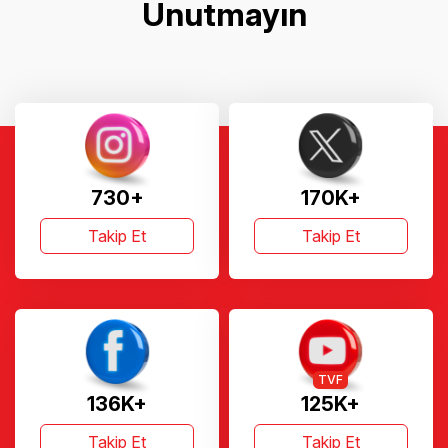
Unutmayın
730+
170K+
Takip Et
Takip Et
TVF
136K+
125K+
Takip Et
Takip Et