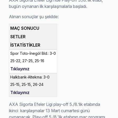
AXA Sigorta Efeler Ligi’nde Play-off 5./8.’lik etabı,
bugün oynanan ilk karşılaşmalarla başladı.
Alınan sonuçlar şu şekilde:
MAÇ SONUCU
SETLER
İSTATİSTİKLER
Spor Toto-İnegöl Bld.: 3-0
25-22, 27-25, 25-16
Tıklayınız
Halkbank-Altekma: 3-0
25-15, 25-15, 26-24
Tıklayınız
AXA Sigorta Efeler Ligi play-off 5./8.’lik etabında
ikinci karşılaşmalar 13 Mart cumartesi günü
oynanacak. Play-off 5./8.'lik etabının maç programı