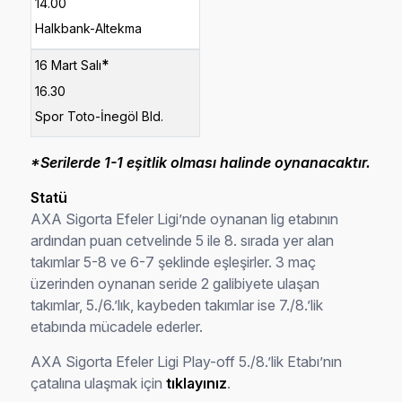
14.00
Halkbank-Altekma
*
16 Mart Salı
16.30
Spor Toto-İnegöl Bld.
*Serilerde 1-1 eşitlik olması halinde oynanacaktır.
Statü
AXA Sigorta Efeler Ligi’nde oynanan lig etabının
ardından puan cetvelinde 5 ile 8. sırada yer alan
takımlar 5-8 ve 6-7 şeklinde eşleşirler. 3 maç
üzerinden oynanan seride 2 galibiyete ulaşan
takımlar, 5./6.’lık, kaybeden takımlar ise 7./8.’lik
etabında mücadele ederler.
AXA Sigorta Efeler Ligi Play-off 5./8.’lik Etabı’nın
çatalına ulaşmak için
tıklayınız
.