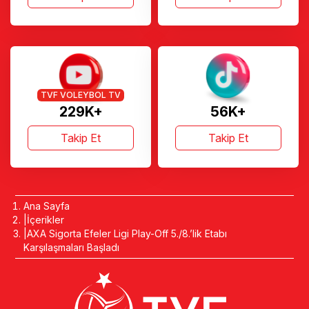
TVF VOLEYBOL TV
229K+
56K+
Takip Et
Takip Et
Ana Sayfa
İçerikler
AXA Sigorta Efeler Ligi Play-Off 5./8.’lik Etabı
Karşılaşmaları Başladı