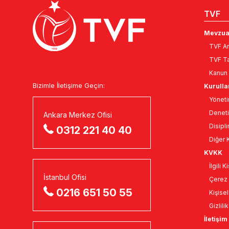
TVF
Mevzua
TVF An
TVF Ta
Kanun 
Bizimle İletişime Geçin:
Kurulla
Yöneti
Deneti
Ankara Merkez Ofisi
Disipli
0312 221 40 40
Diğer K
KVKK
İlgili 
İstanbul Ofisi
Çerez 
0216 651 50 55
Kişise
Gizlili
İletişim