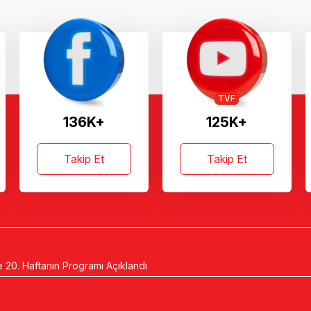
TVF
136K+
125K+
Takip Et
Takip Et
 20. Haftanın Programı Açıklandı