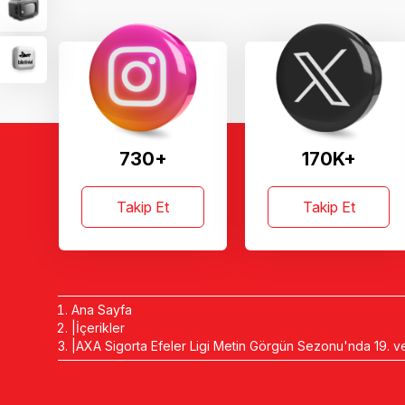
730+
170K+
Takip Et
Takip Et
Ana Sayfa
İçerikler
AXA Sigorta Efeler Ligi Metin Görgün Sezonu'nda 19. ve