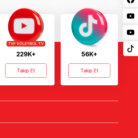
TVF VOLEYBOL TV
229K+
56K+
Takip Et
Takip Et