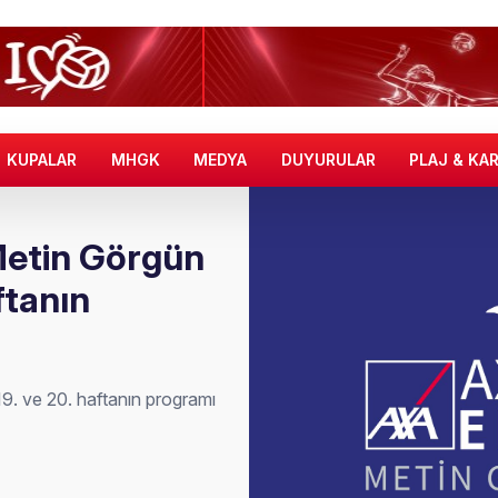
KUPALAR
MHGK
MEDYA
DUYURULAR
PLAJ & KA
Metin Görgün
ftanın
9. ve 20. haftanın programı