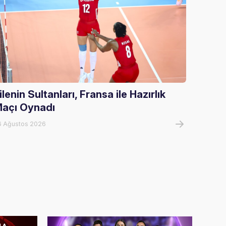
ilenin Sultanları, Fransa ile Hazırlık
U20 E
açı Oynadı
U20 E
Tur El
6 Ağustos 2026
05 Ağust