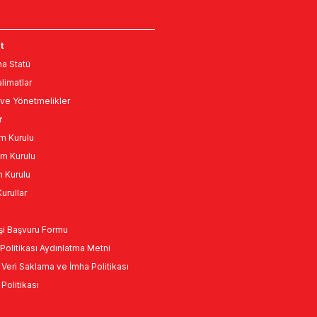
t
a Statü
limatlar
ve Yönetmelikler
r
m Kurulu
m Kurulu
n Kurulu
urullar
Kişi Başvuru Formu
Politikası Aydınlatma Metni
l Veri Saklama ve İmha Politikası
k Politikası