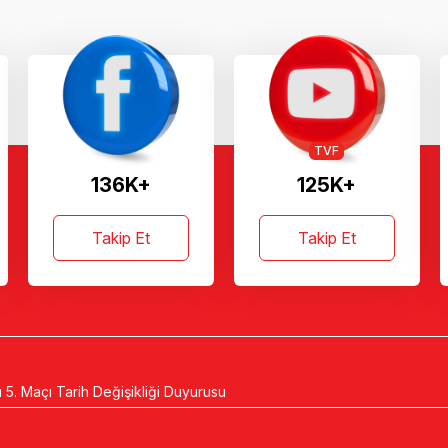
TVF
136K+
125K+
Takip Et
Takip Et
 5. Maçı Tarih Değişikliği Duyurusu