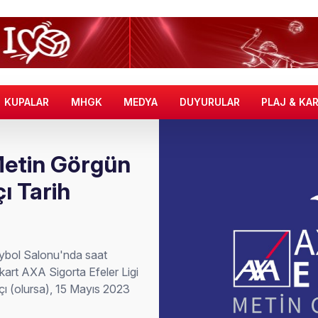
KUPALAR
MHGK
MEDYA
DUYURULAR
PLAJ & KA
Metin Görgün
ı Tarih
ybol Salonu'nda saat
rt AXA Sigorta Efeler Ligi
ı (olursa), 15 Mayıs 2023