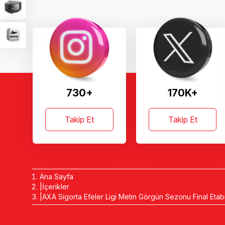
730+
170K+
Takip Et
Takip Et
Ana Sayfa
İçerikler
AXA Sigorta Efeler Ligi Metin Görgün Sezonu Final Etabı