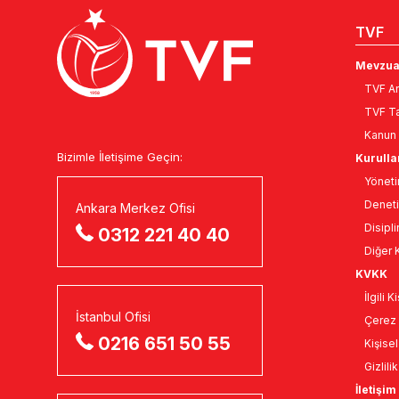
TVF
Mevzua
TVF An
TVF Ta
Kanun 
Bizimle İletişime Geçin:
Kurulla
Yöneti
Deneti
Ankara Merkez Ofisi
Disipli
0312 221 40 40
Diğer K
KVKK
İlgili 
İstanbul Ofisi
Çerez 
0216 651 50 55
Kişise
Gizlili
İletişim