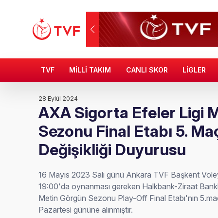
TVF
MİLLİ TAKIM
CANLI SKOR
LİGLER
28 Eylül 2024
AXA Sigorta Efeler Ligi 
Sezonu Final Etabı 5. Maç
Değişikliği Duyurusu
16 Mayıs 2023 Salı günü Ankara TVF Başkent Vole
19:00'da oynanması gereken Halkbank-Ziraat Bankka
Metin Görgün Sezonu Play-Off Final Etabı'nın 5.maç
Pazartesi gününe alınmıştır.