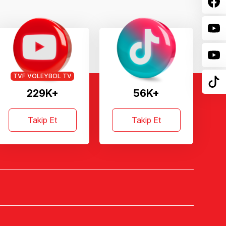
TVF VOLEYBOL TV
229K+
56K+
Takip Et
Takip Et