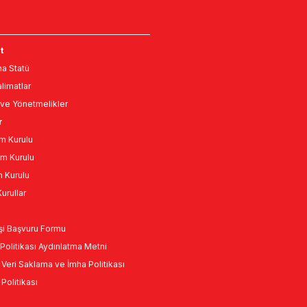
t
a Statü
limatlar
ve Yönetmelikler
r
m Kurulu
m Kurulu
n Kurulu
urullar
Kişi Başvuru Formu
Politikası Aydınlatma Metni
l Veri Saklama ve İmha Politikası
k Politikası