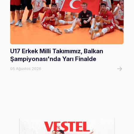
U17 Erkek Milli Takımımız, Balkan
U20
Şampiyonası'nda Yarı Finalde
U20
Tur
05 Ağustos 2026
05 A