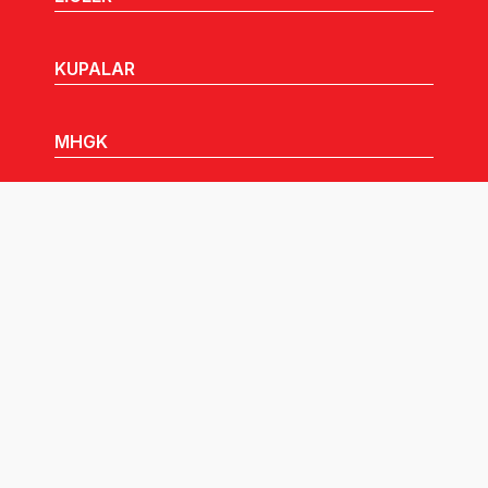
KUPALAR
MHGK
MEDYA
DUYURULAR
Göz Atabileceğiniz Diğer Linkler: