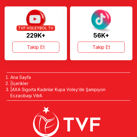
TVF VOLEYBOL TV
229K+
56K+
Takip Et
Takip Et
Ana Sayfa
İçerikler
AXA Sigorta Kadınlar Kupa Voley’de Şampiyon
Eczacıbaşı VitrA