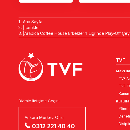
Ana Sayfa
İçerikler
Arabica Coffee House Erkekler 1. Ligi'nde Play-Off Çeyr
TVF
Mevzua
TVF An
TVF Ta
Kanun 
Bizimle İletişime Geçin:
Kurulla
Yöneti
Deneti
Ankara Merkez Ofisi
Disipli
0312 221 40 40