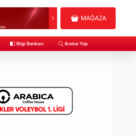
MAĞAZA
R
Bilgi Bankası
Arama Yap