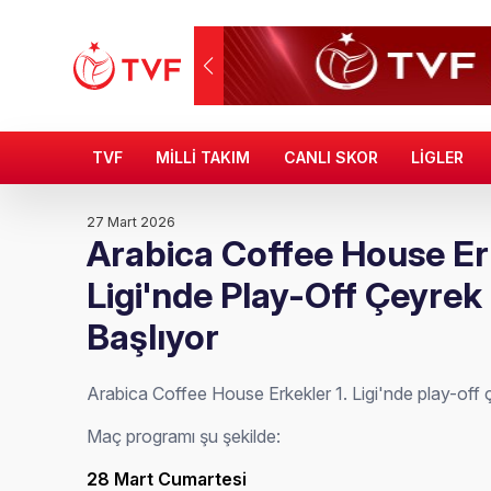
TVF
MİLLİ TAKIM
CANLI SKOR
LİGLER
27 Mart 2026
Arabica Coffee House Erk
Ligi'nde Play-Off Çeyrek 
Başlıyor
Arabica Coffee House Erkekler 1. Ligi'nde play-off çe
Maç programı şu şekilde:
28 Mart Cumartesi