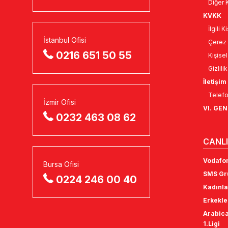
Diğer K
KVKK
İlgili 
İstanbul Ofisi
Çerez 
0216 651 50 55
Kişise
Gizlili
İletişim
Telefo
İzmir Ofisi
VI. GE
0232 463 08 62
CANLI
Vodafon
Bursa Ofisi
SMS Gru
0224 246 00 40
Kadınla
Erkekle
Arabica
1.Ligi