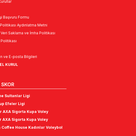
urullar
Kişi Başvuru Formu
Politikası Aydınlatma Metni
l Veri Saklama ve İmha Politikası
k Politikası
n ve E-posta Bilgileri
NEL KURUL
 SKOR
e Sultanlar Ligi
p Efeler Ligi
r AXA Sigorta Kupa Voley
r AXA Sigorta Kupa Voley
 Coffee House Kadınlar Voleybol