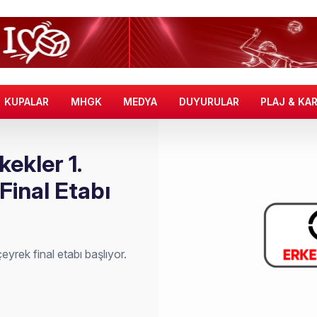
KUPALAR
MHGK
MEDYA
DUYURULAR
PLAJ & KA
ekler 1.
Final Etabı
yrek final etabı başlıyor.