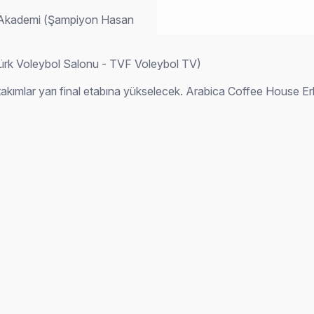
n Akademi (Şampiyon Hasan
rk Voleybol Salonu - TVF Voleybol TV)
lar yarı final etabına yükselecek. Arabica Coffee House Erkekl