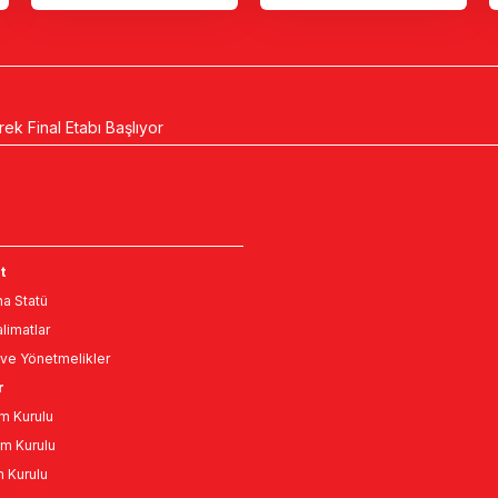
ek Final Etabı Başlıyor
t
a Statü
limatlar
ve Yönetmelikler
r
m Kurulu
m Kurulu
n Kurulu