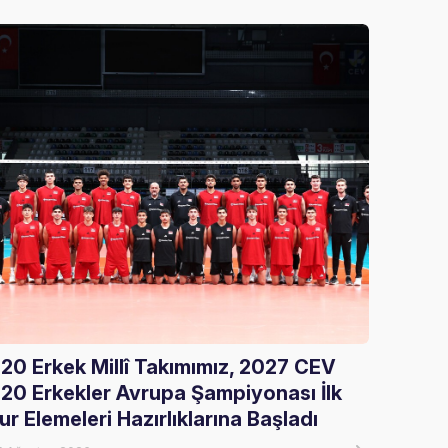
20 Erkek Millî Takımımız, 2027 CEV
Gloria
20 Erkekler Avrupa Şampiyonası İlk
Ağırla
ur Elemeleri Hazırlıklarına Başladı
05 Ağust