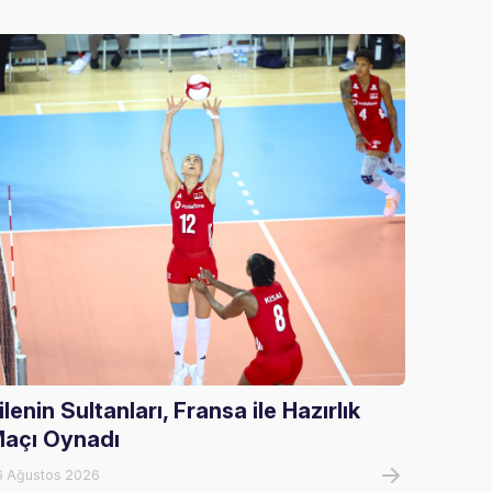
ilenin Sultanları, Fransa ile Hazırlık
U20 E
açı Oynadı
U20 E
Tur El
6 Ağustos 2026