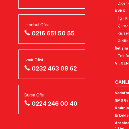
Diğer K
KVKK
İlgili 
İstanbul Ofisi
Çerez 
0216 651 50 55
Kişise
Gizlili
İletişim
Telefo
İzmir Ofisi
VI. GE
0232 463 08 62
CANLI
Vodafon
Bursa Ofisi
SMS Gru
0224 246 00 40
Kadınla
Erkekle
Arabica
1.Ligi