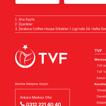
Ana Sayfa
İçerikler
Arabica Coffee House Erkekler 1. Ligi'nde 24. Hafta So
TVF
Mevzua
TVF An
TVF Ta
Kanun 
Bizimle İletişime Geçin:
Kurulla
Yöneti
Deneti
Ankara Merkez Ofisi
Disipli
0312 221 40 40