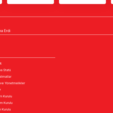
na Erdi
t
a Statü
limatlar
ve Yönetmelikler
r
m Kurulu
m Kurulu
n Kurulu