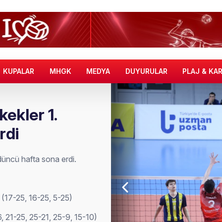
KUPALAR
MHGK
MEDYA
DUYURULAR
PLAJ & KA
ekler 1.
rdi
düncü hafta sona erdi.
3
(17-25, 16-25, 5-25)
 21-25, 25-21, 25-9, 15-10)