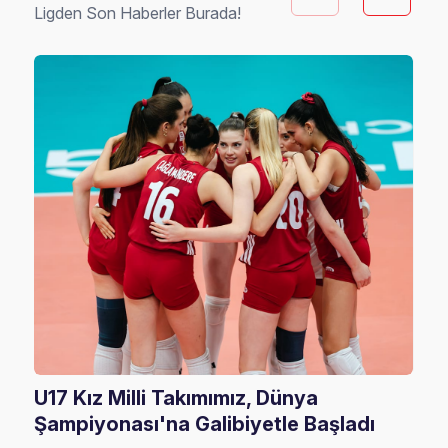
Ligden Son Haberler Burada!
U17 Kız Milli Takımımız, Dünya
202
Şampiyonası'na Galibiyetle Başladı
Rak