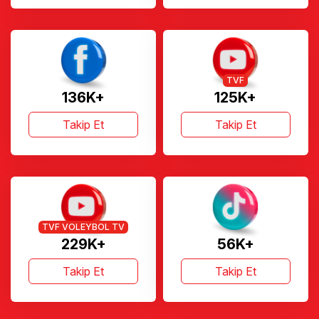
TVF
136K+
125K+
Takip Et
Takip Et
TVF VOLEYBOL TV
229K+
56K+
Takip Et
Takip Et