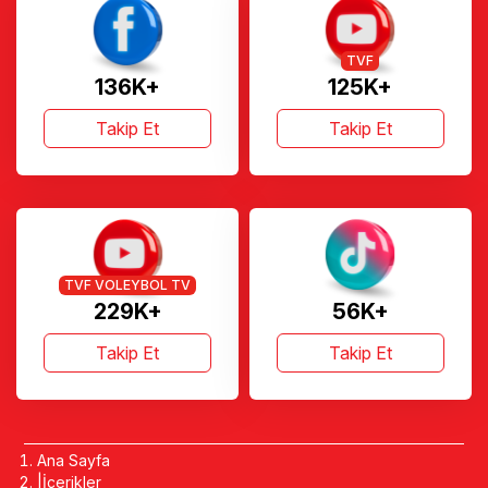
TVF
136K+
125K+
Takip Et
Takip Et
TVF VOLEYBOL TV
229K+
56K+
Takip Et
Takip Et
Ana Sayfa
İçerikler