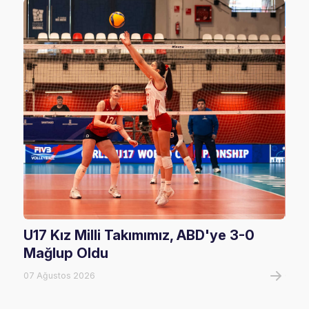
U17 Kız Milli Takımımız, ABD'ye 3-0
Fil
Mağlup Oldu
Maç
07 Ağustos 2026
07 A