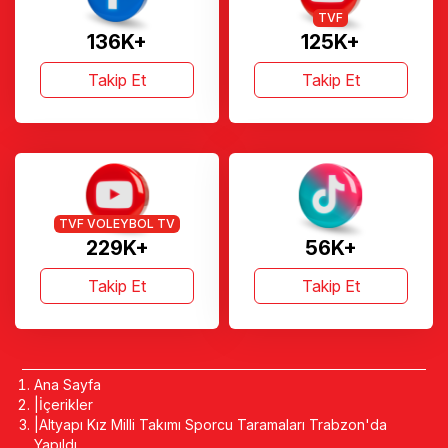
TVF
136K+
125K+
Takip Et
Takip Et
TVF VOLEYBOL TV
229K+
56K+
Takip Et
Takip Et
Ana Sayfa
İçerikler
Altyapı Kız Milli Takımı Sporcu Taramaları Trabzon'da
Yapıldı