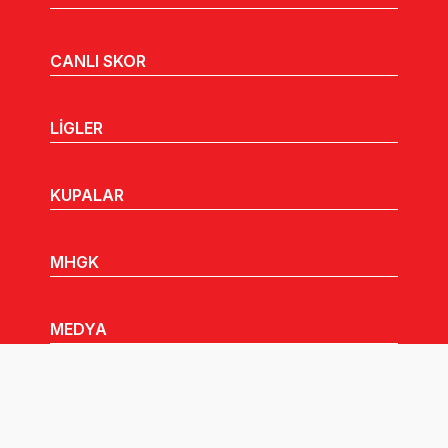
CANLI SKOR
LİGLER
KUPALAR
MHGK
MEDYA
DUYURULAR
Göz Atabileceğiniz Diğer Linkler: