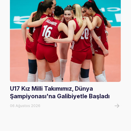
U17 Kız Milli Takımımız, Dünya
202
Şampiyonası'na Galibiyetle Başladı
Rak
06 Ağustos 2026
02 Ha