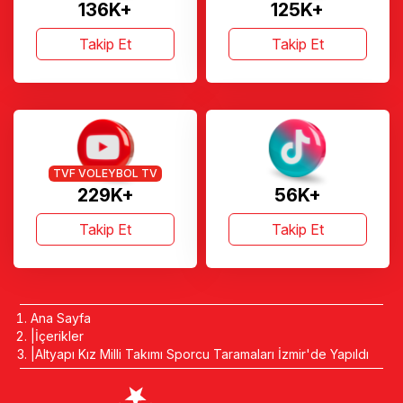
136K+
125K+
Takip Et
Takip Et
TVF VOLEYBOL TV
229K+
56K+
Takip Et
Takip Et
Ana Sayfa
İçerikler
Altyapı Kız Milli Takımı Sporcu Taramaları İzmir'de Yapıldı