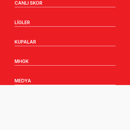
CANLI SKOR
LİGLER
KUPALAR
MHGK
MEDYA
DUYURULAR
Göz Atabileceğiniz Diğer Linkler: