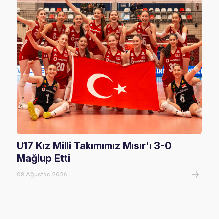
U17 Kız Milli Takımımız Mısır'ı 3-0
U17
Mağlup Etti
08 A
08 Ağustos 2026