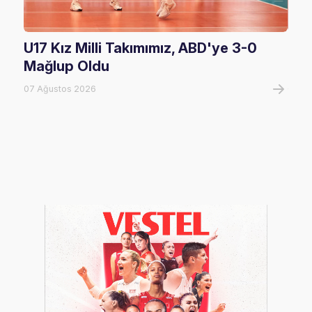
U17 Kız Milli Takımımız, ABD'ye 3-0
Fil
Mağlup Oldu
Maç
07 Ağustos 2026
07 A