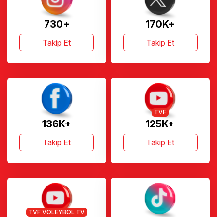
730+
170K+
Takip Et
Takip Et
TVF
136K+
125K+
Takip Et
Takip Et
TVF VOLEYBOL TV