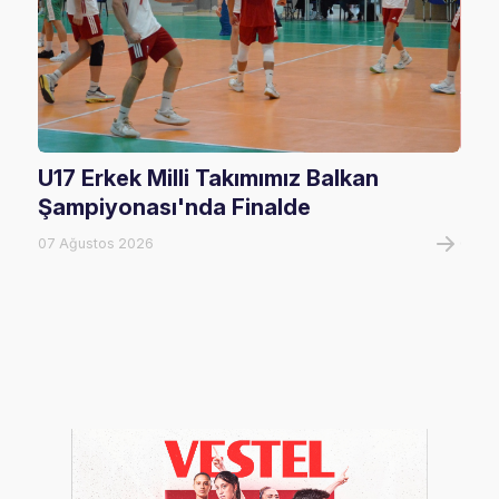
U17 Erkek Milli Takımımız Balkan
Fil
Şampiyonası'nda Finalde
Maç
07 Ağustos 2026
07 A