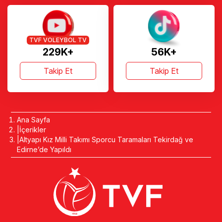
TVF VOLEYBOL TV
229K+
56K+
Takip Et
Takip Et
Ana Sayfa
İçerikler
Altyapı Kız Milli Takımı Sporcu Taramaları Tekirdağ ve
Edirne’de Yapıldı