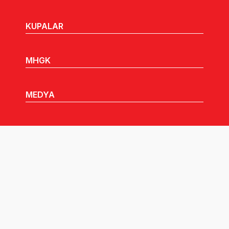
KUPALAR
MHGK
MEDYA
DUYURULAR
Göz Atabileceğiniz Diğer Linkler:
Tüm hakları TVF'ye aittir © 2026.
Pusula İletişim
tarafından tasarlandı.