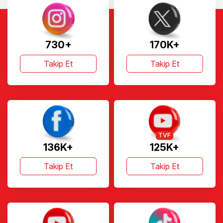
730+
170K+
Takip Et
Takip Et
TVF
136K+
125K+
Takip Et
Takip Et