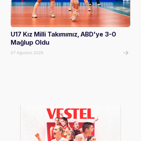
U17 Kız Milli Takımımız, ABD'ye 3-0
U17
Mağlup Oldu
Şam
07 Ağustos 2026
07 A