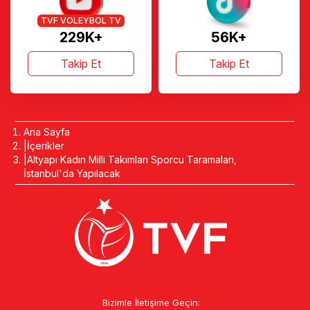
TVF VOLEYBOL TV
229K+
56K+
Takip Et
Takip Et
Ana Sayfa
İçerikler
Altyapı Kadın Milli Takımları Sporcu Taramaları,
İstanbul'da Yapılacak
Bizimle İletişime Geçin: