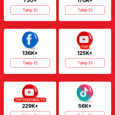
730+
170K+
Takip Et
Takip Et
TVF
136K+
125K+
Takip Et
Takip Et
TVF VOLEYBOL TV
229K+
56K+