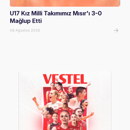
U17 Kız Milli Takımımız Mısır'ı 3-0
U17
Mağlup Etti
08 A
08 Ağustos 2026