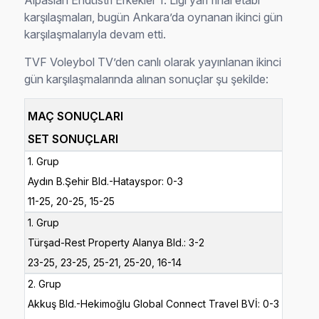
Alpaslan Endüstri Erkekler 1. Ligi yarı final etabı
karşılaşmaları, bugün Ankara’da oynanan ikinci gün
karşılaşmalarıyla devam etti.
TVF Voleybol TV’den canlı olarak yayınlanan ikinci
gün karşılaşmalarında alınan sonuçlar şu şekilde:
MAÇ SONUÇLARI
SET SONUÇLARI
1. Grup
Aydın B.Şehir Bld.-Hatayspor: 0-3
11-25, 20-25, 15-25
1. Grup
Türşad-Rest Property Alanya Bld.: 3-2
23-25, 23-
25,
25-
21,
25-
20,
16-
14
2. Grup
Akkuş Bld.-Hekimoğlu Global Connect Travel BVİ: 0-3