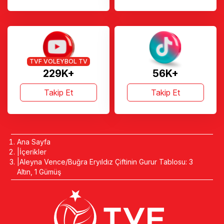
TVF VOLEYBOL TV
229K+
56K+
Takip Et
Takip Et
Ana Sayfa
İçerikler
Aleyna Vence/Buğra Eryıldız Çiftinin Gurur Tablosu: 3
Altın, 1 Gümüş