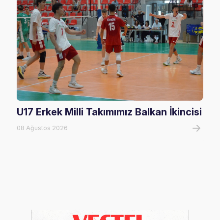
U17 Erkek Milli Takımımız Balkan İkincisi
U17
Mağ
08 Ağustos 2026
08 A