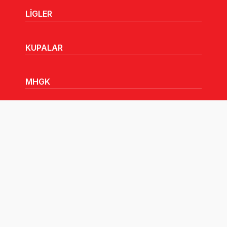
LİGLER
KUPALAR
MHGK
MEDYA
DUYURULAR
Göz Atabileceğiniz Diğer Linkler: