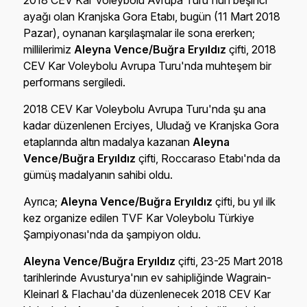
2018 CEV Kar Voleybolu Avrupa Turu'nun beşinci
ayağı olan Kranjska Gora Etabı, bugün (11 Mart 2018
Pazar), oynanan karşılaşmalar ile sona ererken;
millilerimiz
Aleyna Vence/Buğra Eryıldız
çifti, 2018
CEV Kar Voleybolu Avrupa Turu'nda muhteşem bir
performans sergiledi.
2018 CEV Kar Voleybolu Avrupa Turu'nda şu ana
kadar düzenlenen Erciyes, Uludağ ve Kranjska Gora
etaplarında altın madalya kazanan
Aleyna
Vence/Buğra Eryıldız
çifti, Roccaraso Etabı'nda da
gümüş madalyanın sahibi oldu.
Ayrıca;
Aleyna Vence/Buğra Eryıldız
çifti, bu yıl ilk
kez organize edilen TVF Kar Voleybolu Türkiye
Şampiyonası'nda da şampiyon oldu.
Aleyna Vence/Buğra Eryıldız
çifti, 23-25 Mart 2018
tarihlerinde Avusturya'nın ev sahipliğinde Wagrain-
Kleinarl & Flachau'da düzenlenecek 2018 CEV Kar