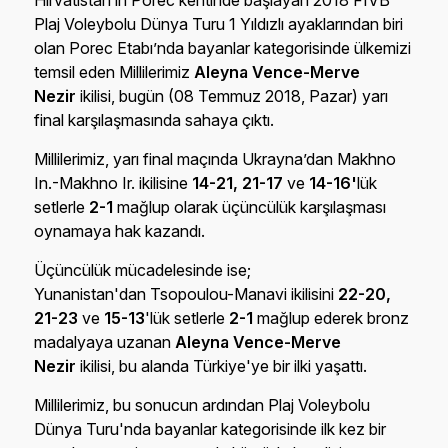
Hırvatistan’ın Porec kentinde başlayan 2018 FIVB
Plaj Voleybolu Dünya Turu 1 Yıldızlı ayaklarından biri
olan Porec Etabı’nda bayanlar kategorisinde ülkemizi
temsil eden Millilerimiz
Aleyna Vence-Merve
Nezir
ikilisi, bugün (08 Temmuz 2018, Pazar) yarı
final karşılaşmasında sahaya çıktı.
Millilerimiz, yarı final maçında Ukrayna’dan Makhno
In.-Makhno Ir. ikilisine
14-21, 21-17
ve
14-16'
lük
setlerle
2-1
mağlup olarak üçüncülük karşılaşması
oynamaya hak kazandı.
Üçüncülük mücadelesinde ise;
Yunanistan'dan Tsopoulou-Manavi ikilisini
22-20,
21-23
ve
15-13
'lük setlerle
2-1
mağlup ederek bronz
madalyaya uzanan
Aleyna Vence-Merve
Nezir
ikilisi, bu alanda Türkiye'ye bir ilki yaşattı.
Millilerimiz, bu sonucun ardından Plaj Voleybolu
Dünya Turu'nda bayanlar kategorisinde ilk kez bir