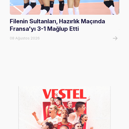
Filenin Sultanları, Hazırlık Maçında
U17
Fransa'yı 3-1 Mağlup Etti
Şam
08 Ağustos 2026
07 A