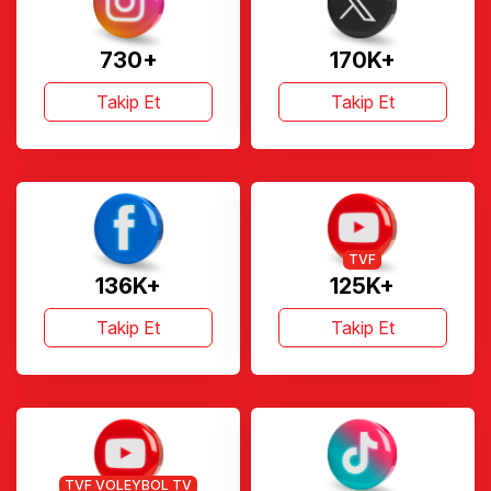
730+
170K+
Takip Et
Takip Et
TVF
136K+
125K+
Takip Et
Takip Et
TVF VOLEYBOL TV