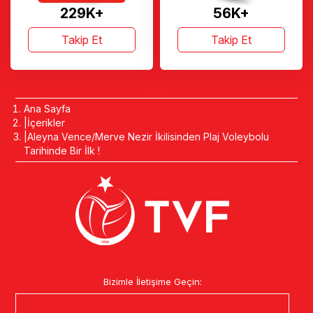
229K+
56K+
Takip Et
Takip Et
Ana Sayfa
İçerikler
Aleyna Vence/Merve Nezir İkilisinden Plaj Voleybolu
Tarihinde Bir İlk !
Bizimle İletişime Geçin: