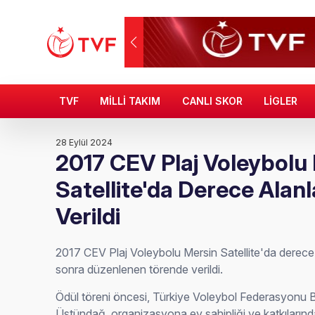
TVF
MİLLİ TAKIM
CANLI SKOR
LİGLER
28 Eylül 2024
2017 CEV Plaj Voleybolu
Satellite'da Derece Alanl
Verildi
2017 CEV Plaj Voleybolu Mersin Satellite'da derece 
sonra düzenlenen törende verildi.
Ödül töreni öncesi, Türkiye Voleybol Federasyonu
Üstündağ, organizasyona ev sahipliği ve katkılarınd