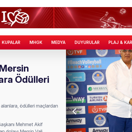
KUPALAR
MHGK
MEDYA
DUYURULAR
PLAJ & KA
 Mersin
ara Ödülleri
alanlara, ödülleri maçlardan
 Başkanı Mehmet Akif
an dolayı Mersin Vali