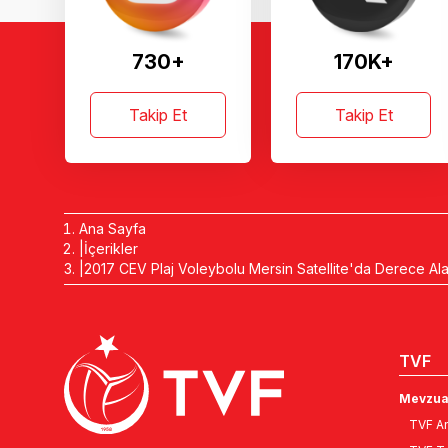
730+
170K+
Takip Et
Takip Et
Ana Sayfa
İçerikler
2017 CEV Plaj Voleybolu Mersin Satellite'da Derece Alan
TVF
Mevzua
TVF An