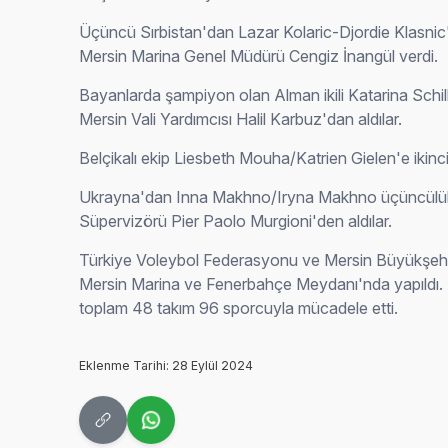
Üçüncü Sırbistan'dan Lazar Kolaric-Djordie Klasnic
Mersin Marina Genel Müdürü Cengiz İnangül verdi.
Bayanlarda şampiyon olan Alman ikili Katarina Sch
Mersin Vali Yardımcısı Halil Karbuz'dan aldılar.
Belçikalı ekip Liesbeth Mouha/Katrien Gielen'e ikinc
Ukrayna'dan Inna Makhno/Iryna Makhno üçüncülük ku
Süpervizörü Pier Paolo Murgioni'den aldılar.
Türkiye Voleybol Federasyonu ve Mersin Büyükşehir
Mersin Marina ve Fenerbahçe Meydanı'nda yapıldı. 
toplam 48 takım 96 sporcuyla mücadele etti.
Eklenme Tarihi: 28 Eylül 2024