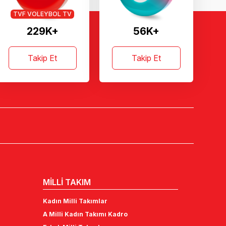
TVF VOLEYBOL TV
229K+
56K+
Takip Et
Takip Et
MİLLİ TAKIM
Kadın Milli Takımlar
A Milli Kadın Takımı Kadro