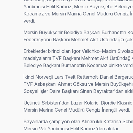
Yardımcısı Halil Karbuz, Mersin Büyükşehir Belediye
Kocamaz ve Mersin Marina Genel Müdürü Cengiz İna
verdi.
Mersin Büyükşehir Belediye Başkanı Burhanettin K
Federasyonu Başkanı Mehmet Akif Üstündağ’a şükr
Erkeklerde; birinci olan Igor Velichko-Maxim Sivolap
madalyalarını TVF Başkanı Mehmet Akif Üstündağ 
Belediye Başkanı Burhanettin Kocamaz birlikte verdi
İkinci Norveçli Lars Tveit Retterholt-Daniel Bergeru
TVF Asbaşkanı Ahmet Göksu ve Mersin Büyükşehir 
Sosyal İşler Daire Başkanı Sinan Bayraktar'dan aldıl
Üçüncü Sırbistan'dan Lazar Kolaric-Djordie Klasnic
Mersin Marina Genel Müdürü Cengiz İnangül verdi.
Bayanlarda şampiyon olan Alman ikili Katarina Sch
Mersin Vali Yardımcısı Halil Karbuz'dan aldılar.