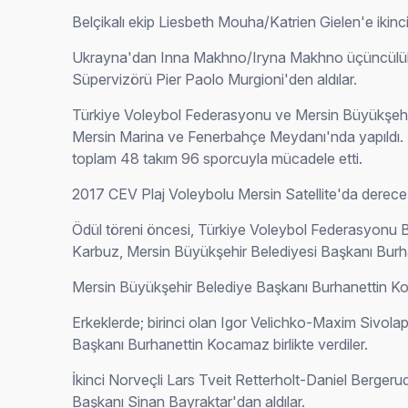
Belçikalı ekip Liesbeth Mouha/Katrien Gielen'e ikinc
Ukrayna'dan Inna Makhno/Iryna Makhno üçüncülük ku
Süpervizörü Pier Paolo Murgioni'den aldılar.
Türkiye Voleybol Federasyonu ve Mersin Büyükşehir
Mersin Marina ve Fenerbahçe Meydanı'nda yapıldı. 
toplam 48 takım 96 sporcuyla mücadele etti.
2017 CEV Plaj Voleybolu Mersin Satellite'da derece 
Ödül töreni öncesi, Türkiye Voleybol Federasyonu Ba
Karbuz, Mersin Büyükşehir Belediyesi Başkanı Burh
Mersin Büyükşehir Belediye Başkanı Burhanettin K
Erkeklerde; birinci olan Igor Velichko-Maxim Sivol
Başkanı Burhanettin Kocamaz birlikte verdiler.
İkinci Norveçli Lars Tveit Retterholt-Daniel Berge
Başkanı Sinan Bayraktar'dan aldılar.