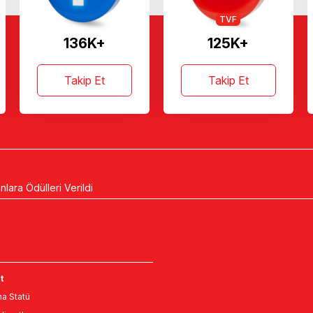
TVF
136K+
125K+
Takip Et
Takip Et
lara Ödülleri Verildi
t
a Statü