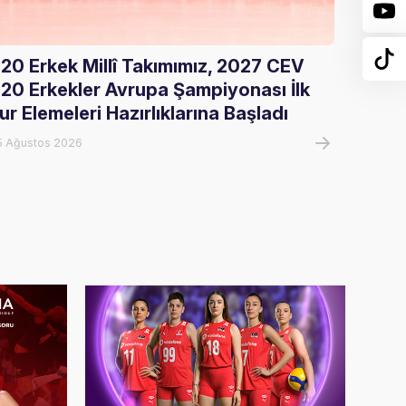
20 Erkek Millî Takımımız, 2027 CEV
Gloria
20 Erkekler Avrupa Şampiyonası İlk
Ağırla
ur Elemeleri Hazırlıklarına Başladı
05 Ağust
5 Ağustos 2026