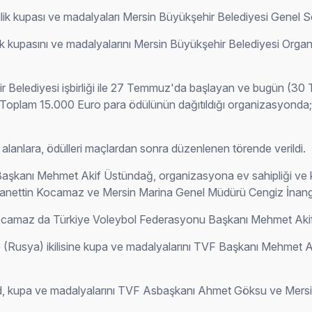
ilik kupası ve madalyaları Mersin Büyükşehir Belediyesi Genel Se
pasını ve madalyalarını Mersin Büyükşehir Belediyesi Organi
 Belediyesi işbirliği ile 27 Temmuz'da başlayan ve bugün (3
Toplam 15.000 Euro para ödülünün dağıtıldığı organizasyonda
alanlara, ödülleri maçlardan sonra düzenlenen törende verildi.
şkanı Mehmet Akif Üstündağ, organizasyona ev sahipliği ve katk
anettin Kocamaz ve Mersin Marina Genel Müdürü Cengiz İnangül
ocamaz da Türkiye Voleybol Federasyonu Başkanı Mehmet Akif
ap (Rusya) ikilisine kupa ve madalyalarını TVF Başkanı Mehmet
rud, kupa ve madalyalarını TVF Asbaşkanı Ahmet Göksu ve Mersin