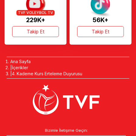
TVF VOLEYBOL TV
229K+
56K+
Takip Et
Takip Et
Ana Sayfa
İçerikler
4. Kademe Kurs Erteleme Duyurusu
Bizimle İletişime Geçin: