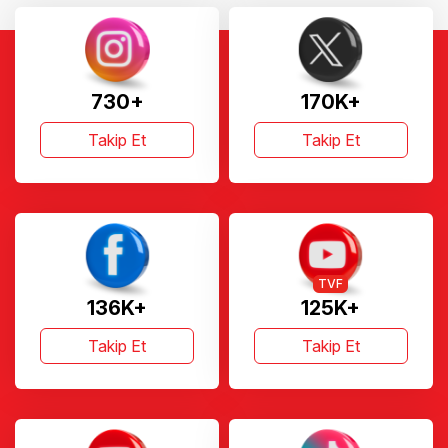
730+
170K+
Takip Et
Takip Et
TVF
136K+
125K+
Takip Et
Takip Et