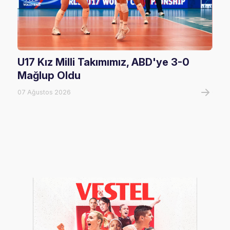
U17 Kız Milli Takımımız, ABD'ye 3-0
Fil
Mağlup Oldu
Maç
07 Ağustos 2026
07 A