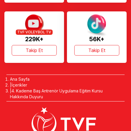
TVF VOLEYBOL TV
229K+
56K+
Takip Et
Takip Et
Ana Sayfa
İçerikler
4. Kademe Baş Antrenör Uygulama Eğitim Kursu
Hakkında Duyuru