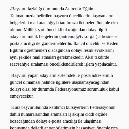
-Başvuru fazlalığı durumunda Antrenör Eğitim
Talimatımızda belirtilen başvuru önceliklerini taşıyanların
belgelerini mail aracılığıyla tarafımıza iletmeleri önemle rica
olunur. Millilik şartı öncelikli olacağından dolayı ilgili
adayların millik belgelerini (
antrenor@tvf.org.tr
) adresine e-
posta aracılığı ile göndermelilerdir. İkincil öncelik ise Beden
Eğitimi öğretmenleri olacağından dolayı resmi evraklarını
aynı şekilde mail atmaları gerekmektedir. Aksi takdirde
saat/saniye sıralaması önceliklendirilerek işlem yapılacaktır.
-Başvuru yapan adayların sistemdeki e-posta adreslerinin
güncel olmaması halinde ilgililere ulaşılamayacağından
dolayı olası bir durumda Federasyonumuz sorumluluk kabul
etmeyecektir.
-Kurs başvurularında katılımcı kursiyerlerin Federasyonun
dahili numaralarından aramaları iş akışını ciddi ölçüde
bozacağından dolayı e-posta aracılığı ile ulaşılması
konusunda değerli antrenörlerimizin hassasiyeti önemle rica