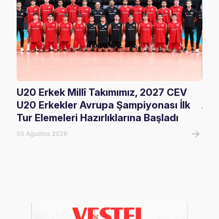
U20 Erkek Millî Takımımız, 2027 CEV
FIV
U20 Erkekler Avrupa Şampiyonası İlk
Ala
Tur Elemeleri Hazırlıklarına Başladı
05 A
05 Ağustos 2026