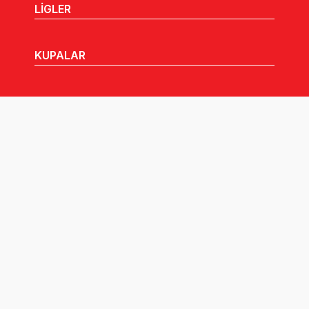
LİGLER
KUPALAR
MHGK
MEDYA
DUYURULAR
Göz Atabileceğiniz Diğer Linkler: