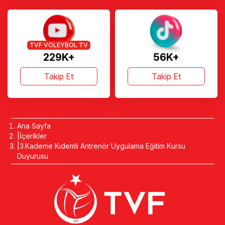
TVF VOLEYBOL TV
229K+
56K+
Takip Et
Takip Et
Ana Sayfa
İçerikler
3.Kademe Kıdemli Antrenör Uygulama Eğitim Kursu
Duyurusu