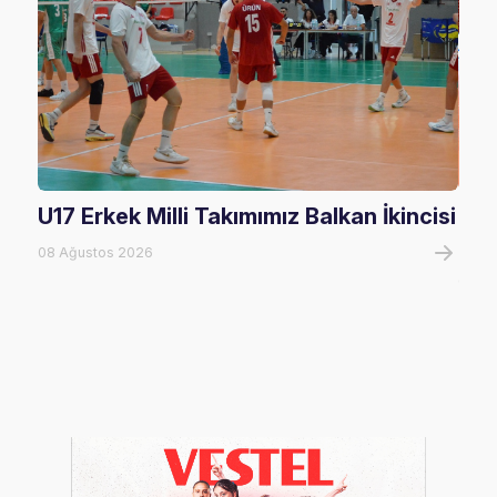
U17 Erkek Milli Takımımız Balkan İkincisi
U17
Mağ
08 Ağustos 2026
08 A