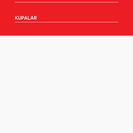
KUPALAR
MHGK
MEDYA
DUYURULAR
Göz Atabileceğiniz Diğer Linkler:
Tüm hakları TVF'ye aittir © 2026.
Pusula İletişim
tarafından tasarlandı.