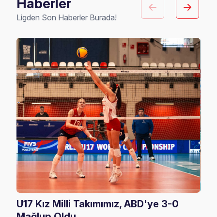
Haberler
Ligden Son Haberler Burada!
U17 Kız Milli Takımımız, ABD'ye 3-0
U17
Mağlup Oldu
Şam