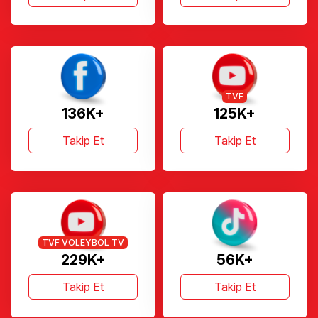
TVF
136K+
125K+
Takip Et
Takip Et
TVF VOLEYBOL TV
229K+
56K+
Takip Et
Takip Et