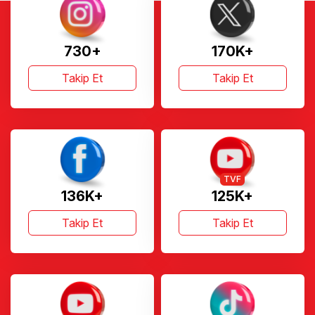
730+
170K+
Takip Et
Takip Et
TVF
136K+
125K+
Takip Et
Takip Et