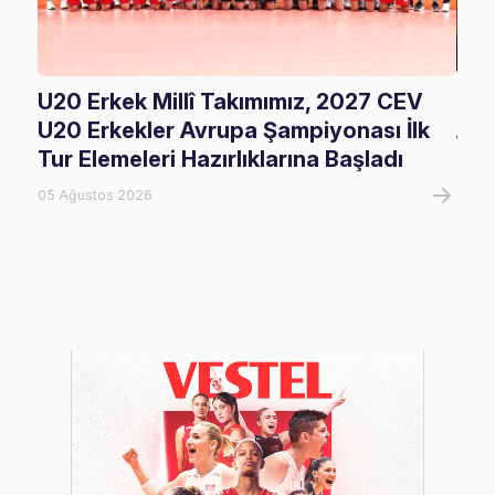
U20 Erkek Millî Takımımız, 2027 CEV
Glor
U20 Erkekler Avrupa Şampiyonası İlk
Ağı
Tur Elemeleri Hazırlıklarına Başladı
05 A
05 Ağustos 2026