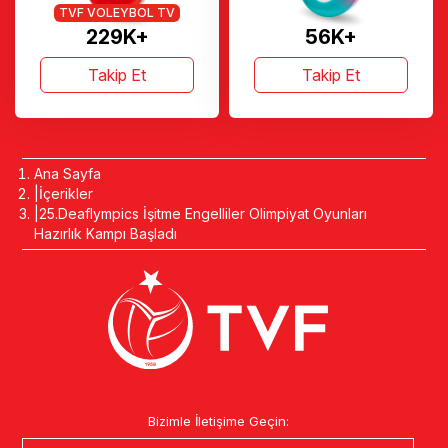
TVF VOLEYBOL TV
229K+
56K+
Takip Et
Takip Et
Ana Sayfa
İçerikler
25.Deaflympics İşitme Engelliler Olimpiyat Oyunları
Hazırlık Kampı Başladı
Bizimle İletişime Geçin: