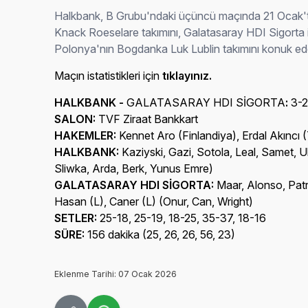
Halkbank, B Grubu'ndaki üçüncü maçında
21 Ocak'
Knack Roeselare takımını, Galatasaray HDI Sigorta
Polonya'nın Bogdanka Luk Lublin takımını konuk e
Maçın istatistikleri için
tıklayınız
.
HALKBANK -
GALATASARAY HDI SİGORTA
:
3-
SALON:
TVF Ziraat Bankkart
HAKEMLER:
Kennet Aro (Finlandiya), Erdal Akıncı 
HALKBANK:
Kaziyski, Gazi, Sotola, Leal, Samet, U
Sliwka, Arda, Berk, Yunus Emre)
GALATASARAY HDI SİGORTA
:
Maar, Alonso, Patr
Hasan (L), Caner (L) (Onur, Can, Wright)
SETLER:
25-18, 25-19, 18-25, 35-37, 18-16
SÜRE:
156 dakika (25, 26, 26, 56, 23)
Eklenme Tarihi: 07 Ocak 2026