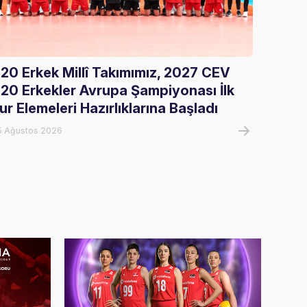
20 Erkek Millî Takımımız, 2027 CEV
Gloria
20 Erkekler Avrupa Şampiyonası İlk
Ağırla
ur Elemeleri Hazırlıklarına Başladı
05 Ağust
5 Ağustos 2026