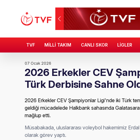
TVF
MİLLİ TAKIM
CANLI SKOR
LİGLER
07 Ocak 2026
2026 Erkekler CEV Şampi
Türk Derbisine Sahne Ol
2026 Erkekler CEV Şampiyonlar Ligi'nde iki Türk tems
geldiği mücadelede Halkbank sahasında Galatasara
mağlup etti.
Müsabakada, uluslararası voleybol hakemimiz Erdal
olarak görev yaptı.