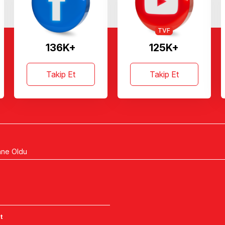
TVF
136K+
125K+
Takip Et
Takip Et
hne Oldu
t