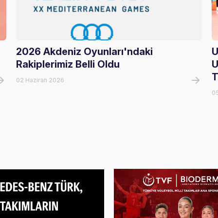
2026 Akdeniz Oyunları'ndaki
U
Rakiplerimiz Belli Oldu
U
T
02 Haziran 2026
0