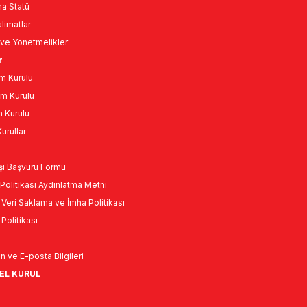
a Statü
limatlar
ve Yönetmelikler
r
m Kurulu
m Kurulu
n Kurulu
urullar
Kişi Başvuru Formu
Politikası Aydınlatma Metni
l Veri Saklama ve İmha Politikası
k Politikası
n ve E-posta Bilgileri
NEL KURUL