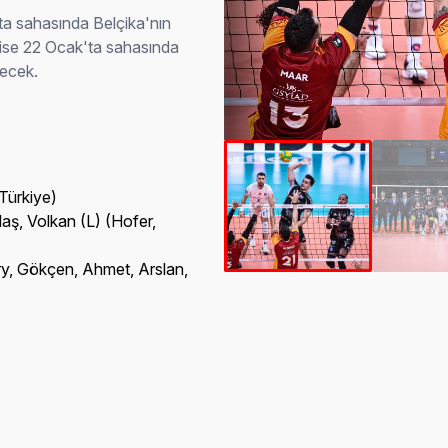
ta sahasında Belçika'nın
 ise 22 Ocak'ta sahasında
decek.
2
(Türkiye)
laş, Volkan (L) (Hofer,
y, Gökçen, Ahmet, Arslan,