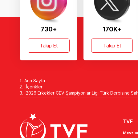
730+
170K+
Takip Et
Takip Et
Ana Sayfa
İçerikler
2026 Erkekler CEV Şampiyonlar Ligi Türk Derbisine Sa
TVF
Mevzua