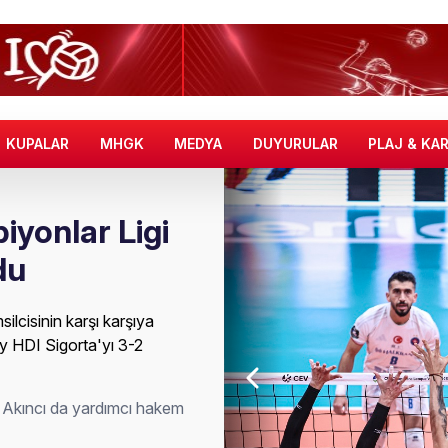
KUPALAR
MHGK
MEDYA
DUYURULAR
PLAJ & KA
yonlar Ligi
du
ilcisinin karşı karşıya
y HDI Sigorta'yı 3-2
 Akıncı da yardımcı hakem