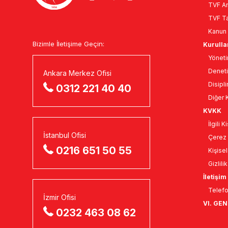
TVF An
TVF Ta
Kanun 
Bizimle İletişime Geçin:
Kurulla
Yöneti
Deneti
Ankara Merkez Ofisi
Disipli
0312 221 40 40
Diğer K
KVKK
İlgili 
İstanbul Ofisi
Çerez 
0216 651 50 55
Kişise
Gizlili
İletişim
Telefo
İzmir Ofisi
VI. GE
0232 463 08 62