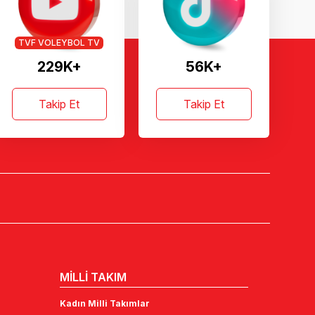
TVF VOLEYBOL TV
229K+
56K+
Takip Et
Takip Et
MİLLİ TAKIM
Kadın Milli Takımlar