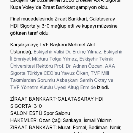
Eskişehir'de düzenlenen 2026 Erkekler AXA Sigorta
Kupa Voley'de Ziraat Bankkart şampiyon oldu.
Final mücadelesinde Ziraat Bankkart, Galatasaray
HDI Sigorta'yı 3-0 mağlup etti ve kupayı müzesine
götüren taraf oldu.
Karşılaşmayı; TVF Başkanı Mehmet Akif
Üstündağ,
Eskişehir Valisi Dr. Erdinç Yılmaz, Eskişehir
İl Emniyet Müdürü Tolga Yılmaz, Eskişehir Teknik
Üniversitesi Rektörü Prof. Dr. Adnan Özcan, AXA
Sigorta Türkiye CEO'su Yavuz Ölken, TVF Milli
Takımlardan Sorumlu Asbaşkanı Semih Oktay ve
TVF Yönetim Kurulu Üyesi Altuğ Erim de
izledi.
ZİRAAT BANKKART-GALATASARAY HDI
SİGORTA: 3-0
SALON: ESTÜ Spor Salonu
HAKEMLER: Ozan Çağı Sarıkaya, İsmail Yıldırım
ZİRAAT BANKKART: Murat, Fornal, Bedirhan, Nimir,