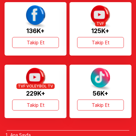
TVF
136K+
125K+
Takip Et
Takip Et
TVF VOLEYBOL TV
229K+
56K+
Takip Et
Takip Et
Ana Sayfa