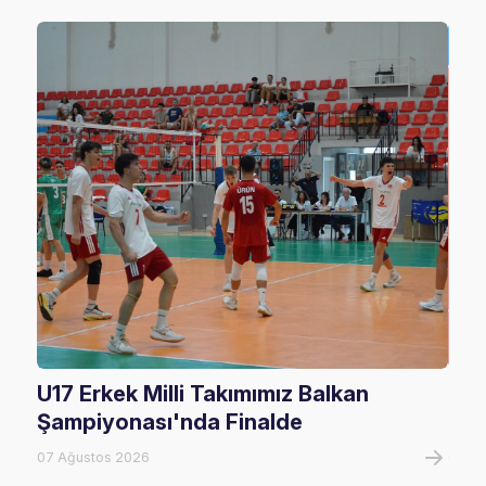
U17 Erkek Milli Takımımız Balkan
Fil
Şampiyonası'nda Finalde
Maç
07 Ağustos 2026
07 A