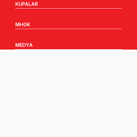
KUPALAR
MHGK
MEDYA
DUYURULAR
Göz Atabileceğiniz Diğer Linkler:
Tüm hakları TVF'ye aittir © 2026.
Pusula İletişim
tarafından tasarlandı.
Çerez Politikası Aydınlatma Metni