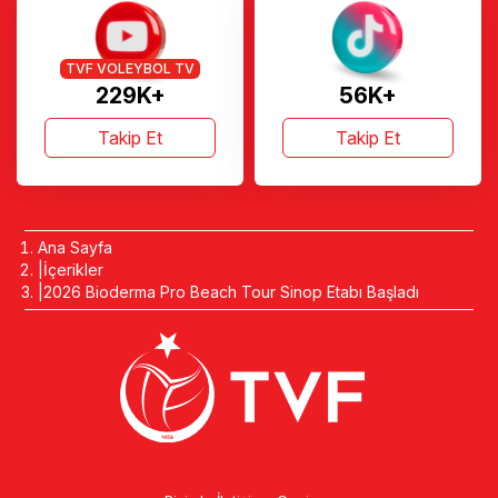
TVF VOLEYBOL TV
229K+
56K+
Takip Et
Takip Et
Ana Sayfa
İçerikler
2026 Bioderma Pro Beach Tour Sinop Etabı Başladı