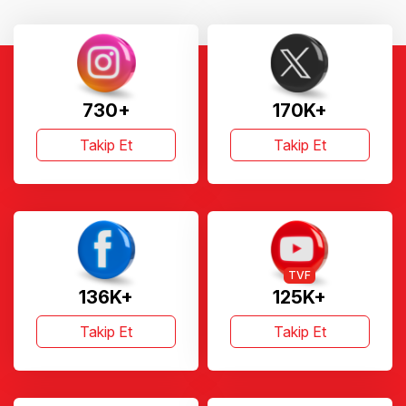
730+
170K+
Takip Et
Takip Et
TVF
136K+
125K+
Takip Et
Takip Et