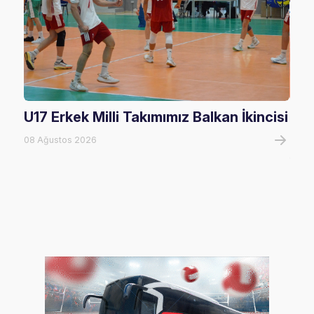
U17 Erkek Milli Takımımız Balkan İkincisi
U17
Mağ
08 Ağustos 2026
08 A