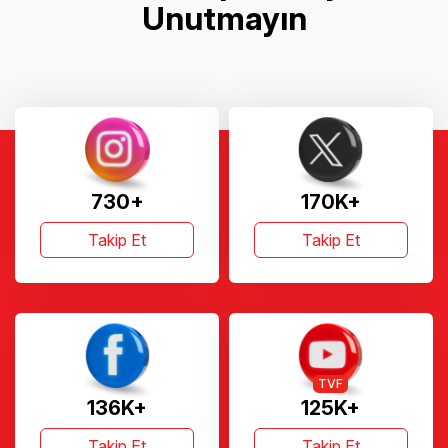
Unutmayın
730+
170K+
Takip Et
Takip Et
TVF
136K+
125K+
Takip Et
Takip Et