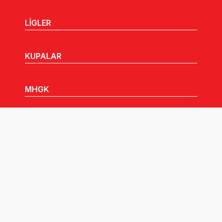
LİGLER
KUPALAR
MHGK
MEDYA
DUYURULAR
Göz Atabileceğiniz Diğer Linkler: