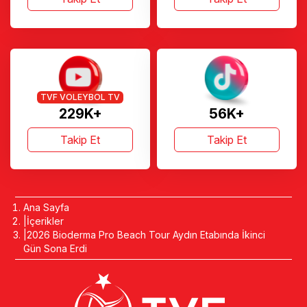
TVF VOLEYBOL TV
229K+
56K+
Takip Et
Takip Et
Ana Sayfa
İçerikler
2026 Bioderma Pro Beach Tour Aydın Etabında İkinci
Gün Sona Erdi