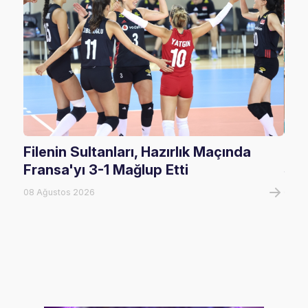
Filenin Sultanları, Hazırlık Maçında
U17
Fransa'yı 3-1 Mağlup Etti
Şam
08 Ağustos 2026
07 A