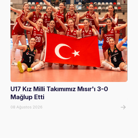
U17 Kız Milli Takımımız Mısır'ı 3-0
U17
Mağlup Etti
08 A
08 Ağustos 2026