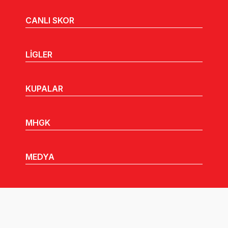
CANLI SKOR
LİGLER
KUPALAR
MHGK
MEDYA
DUYURULAR
Göz Atabileceğiniz Diğer Linkler: