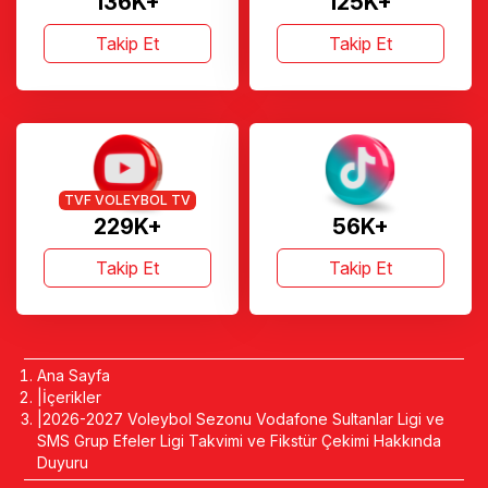
136K+
125K+
Takip Et
Takip Et
TVF VOLEYBOL TV
229K+
56K+
Takip Et
Takip Et
Ana Sayfa
İçerikler
2026-2027 Voleybol Sezonu Vodafone Sultanlar Ligi ve
SMS Grup Efeler Ligi Takvimi ve Fikstür Çekimi Hakkında
Duyuru