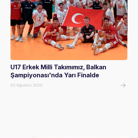
U17 Erkek Milli Takımımız, Balkan
U20
Şampiyonası'nda Yarı Finalde
U20
Tur
05 Ağustos 2026
05 A