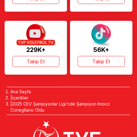
TVF VOLEYBOL TV
229K+
56K+
Takip Et
Takip Et
Ana Sayfa
İçerikler
2025 CEV Şampiyonlar Ligi'nde Şampiyon Imoco
Conegliano Oldu