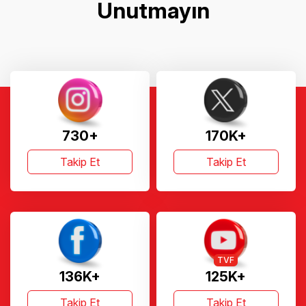
Unutmayın
730+
170K+
Takip Et
Takip Et
TVF
136K+
125K+
Takip Et
Takip Et