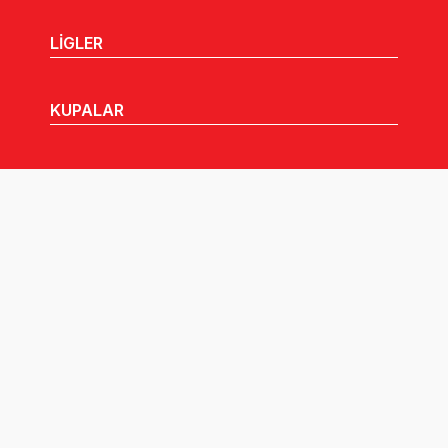
LİGLER
KUPALAR
MHGK
MEDYA
DUYURULAR
Göz Atabileceğiniz Diğer Linkler: