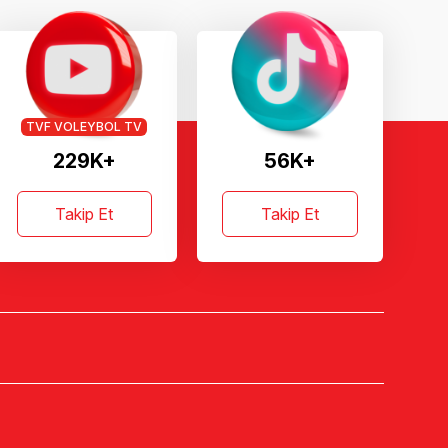
TVF VOLEYBOL TV
229K+
56K+
Takip Et
Takip Et