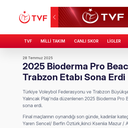
TVF
MİLLİ TAKIM
CANLI SKOR
LİGLER
28 Temmuz 2025
2025 Bioderma Pro Beac
Trabzon Etabı Sona Erdi
Türkiye Voleybol Federasyonu ve Trabzon Büyükşehir
Yalıncak Plajı'nda düzenlenen 2025 Bioderma Pro 
sona erdi.
Final maçlarının oynandığı son günde, kadınlar kat
Yaren Sencel/ Berfin Öztürk,ikinci Kseniia Mazur 