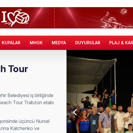
KUPALAR
MHGK
MEDYA
DUYURULAR
PLAJ & KA
h Tour
 Belediyesi iş birliğinde
Beach Tour Trabzon etabı
egorisinde üçüncü Nursel
/ Anna Kalchenko ve