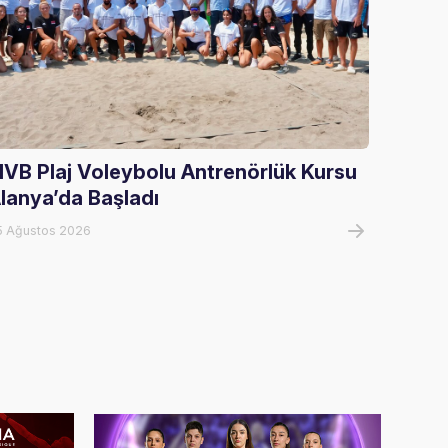
IVB Plaj Voleybolu Antrenörlük Kursu
U17 Kı
lanya’da Başladı
Şampi
5 Ağustos 2026
05 Ağust