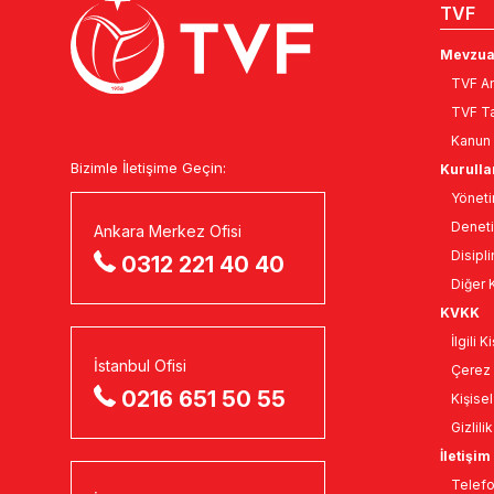
TVF
Mevzua
TVF An
TVF Ta
Kanun 
Bizimle İletişime Geçin:
Kurulla
Yöneti
Deneti
Ankara Merkez Ofisi
Disipli
0312 221 40 40
Diğer K
KVKK
İlgili 
İstanbul Ofisi
Çerez 
0216 651 50 55
Kişise
Gizlili
İletişim
Telefo