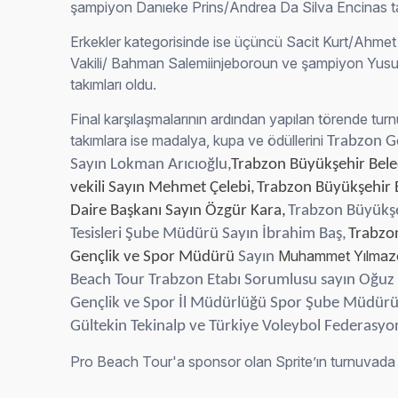
şampiyon
Danıeke Prins/Andrea Da Silva Encinas
t
Erkekler kategorisinde ise üçüncü Sacit Kurt/Ahmet 
Vakili/ Bahman Salemiinjeboroun ve şampiyon Yus
takımları oldu.
Final karşılaşmalarının ardından yapılan törende tu
takımlara ise madalya, kupa ve ödüllerini
Trabzon G
Sayın Lokman Arıcıoğlu,
Trabzon Büyükşehir Bele
vekili Sayın Mehmet Çelebi,
Trabzon Büyükşehir B
Daire Başkanı Sayın Özgür Kara,
Trabzon Büyükşe
Tesisleri Şube Müdürü Sayın İbrahim Baş,
Trabzon
Muhammet Yılmaz
Gençlik ve Spor Müdürü
Sayın
Beach Tour Trabzon Etabı Sorumlusu sayın Oğuz D
Gençlik ve Spor İl Müdürlüğü Spor Şube Müdürü
Gültekin Tekinalp ve Türkiye Voleybol Federasyon
Pro Beach Tour'a sponsor olan Sprite’ın turnuvada v