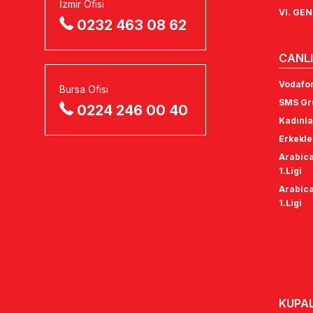
İzmir Ofisi
VI. GE
0232 463 08 62
CANLI
Vodafon
Bursa Ofisi
SMS Gru
0224 246 00 40
Kadınla
Erkekle
Arabica
1.Ligi
Arabica
1.Ligi
KUPA