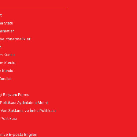
t
a Statü
limatlar
ve Yönetmelikler
r
m Kurulu
m Kurulu
n Kurulu
urullar
Kişi Başvuru Formu
Politikası Aydınlatma Metni
l Veri Saklama ve İmha Politikası
k Politikası
n ve E-posta Bilgileri