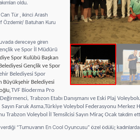
akımları oldu.
Can Tür , ikinci Arash
uf Özdemir/ Batuhan Kuru
rnuvada dereceye giren
ençlik ve Spor İl Müdürü
diye Spor Kulübü Başkan
elediyesi Gençlik ve Spor
hir Belediyesi Spor
 Büyükşehir Belediyesi
oğlu,
TVF Bioderma Pro
eğirmenci, Trabzon Etabı Danışmanı ve Eski Plaj Voleybolu 
 Sayın Faruk Asma,Türkiye Voleybol Federasyonu Merkez H
takdim ett
u Trabzon Voleybol İl Temsilcisi Sayın Miraç Ocak
erdiği “Turnuvanın En Cool Oyuncusu” özel ödülü; kadınlarda Ber