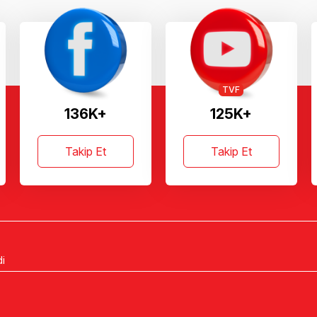
TVF
136K+
125K+
Takip Et
Takip Et
di