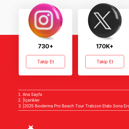
730+
170K+
Takip Et
Takip Et
Ana Sayfa
İçerikler
2025 Bioderma Pro Beach Tour Trabzon Etabı Sona Er