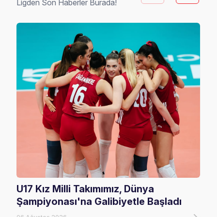
Ligden Son Haberler Burada!
U17 Kız Milli Takımımız, Dünya
202
Şampiyonası'na Galibiyetle Başladı
Rak