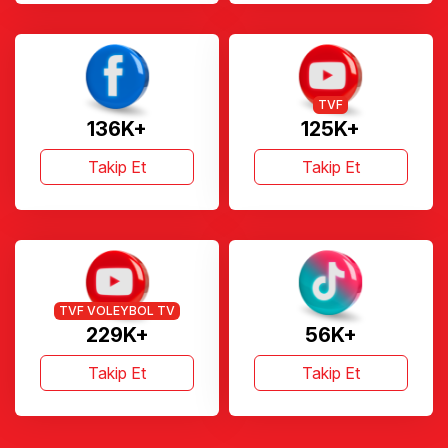
TVF
136K+
125K+
Takip Et
Takip Et
TVF VOLEYBOL TV
229K+
56K+
Takip Et
Takip Et