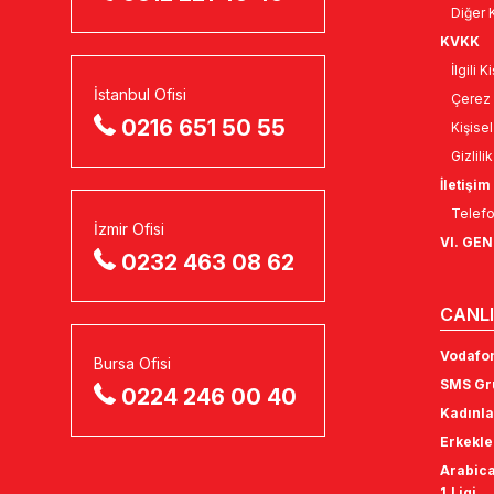
Diğer K
KVKK
İlgili 
İstanbul Ofisi
Çerez 
0216 651 50 55
Kişise
Gizlili
İletişim
Telefo
İzmir Ofisi
VI. GE
0232 463 08 62
CANLI
Vodafon
Bursa Ofisi
SMS Gru
0224 246 00 40
Kadınla
Erkekle
Arabica
1.Ligi