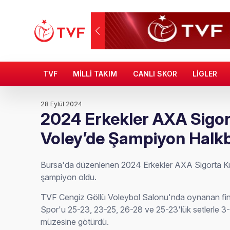
TVF
MİLLİ TAKIM
CANLI SKOR
LİGLER
28 Eylül 2024
2024 Erkekler AXA Sigo
Voley’de Şampiyon Halk
Bursa'da düzenlenen 2024 Erkekler AXA Sigorta K
şampiyon oldu.
TVF Cengiz Göllü Voleybol Salonu'nda oynanan fin
Spor'u 25-23, 23-25, 26-28 ve 25-23'lük setlerle 3-
müzesine götürdü.