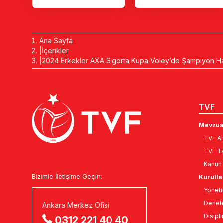
Ana Sayfa
İçerikler
2024 Erkekler AXA Sigorta Kupa Voley’de Şampiyon H
TVF
Mevzua
TVF An
TVF Ta
Kanun 
Bizimle İletişime Geçin:
Kurulla
Yöneti
Deneti
Ankara Merkez Ofisi
Disipli
0312 221 40 40