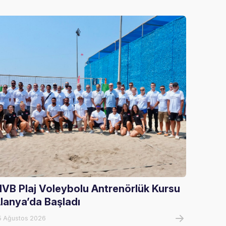
IVB Plaj Voleybolu Antrenörlük Kursu
U17 Kı
lanya’da Başladı
Şampi
5 Ağustos 2026
05 Ağust