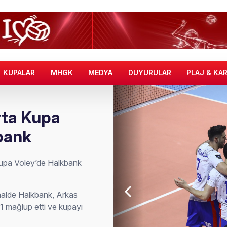
KUPALAR
MHGK
MEDYA
DUYURULAR
PLAJ & KA
rta Kupa
bank
upa Voley’de Halkbank
alde Halkbank, Arkas
1 mağlup etti ve kupayı