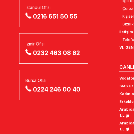
İlgili 
İstanbul Ofisi
Çerez 
0216 651 50 55
Kişise
Gizlili
İletişim
Telefo
İzmir Ofisi
VI. GE
0232 463 08 62
CANLI
Vodafon
Bursa Ofisi
SMS Gru
0224 246 00 40
Kadınla
Erkekle
Arabica
1.Ligi
Arabica
1.Ligi