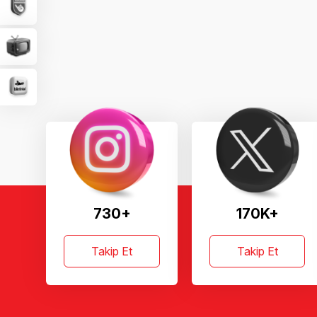
730+
170K+
Takip Et
Takip Et