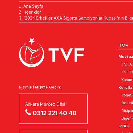
Ana Sayfa
İçerikler
2024 Erkekler AXA Sigorta Şampiyonlar Kupası'nın Biletle
TVF
Mevzua
TVF An
TVF Ta
Kanun 
Bizimle İletişime Geçin:
Kurulla
Yöneti
Deneti
Ankara Merkez Ofisi
Disipli
0312 221 40 40
Diğer K
KVKK