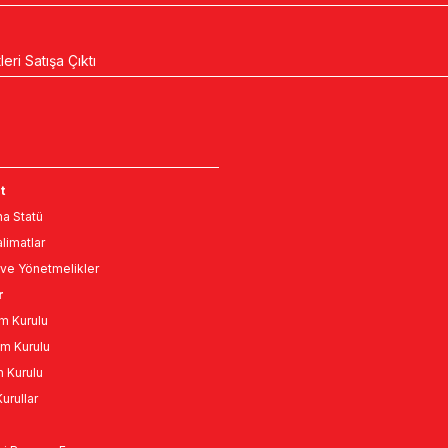
ri Satışa Çıktı
t
a Statü
limatlar
ve Yönetmelikler
r
m Kurulu
m Kurulu
n Kurulu
urullar