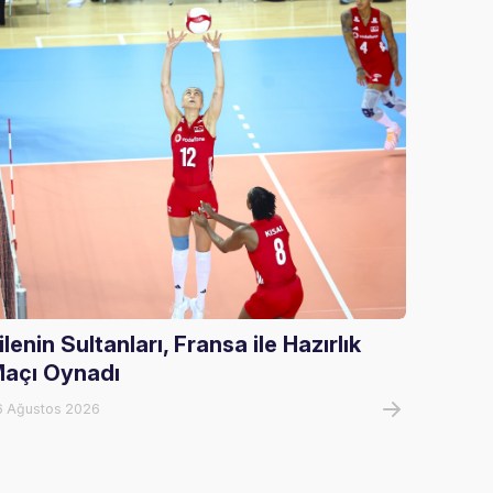
ilenin Sultanları, Fransa ile Hazırlık
U20 E
açı Oynadı
U20 E
Tur El
6 Ağustos 2026
05 Ağust