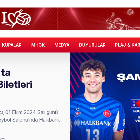
KUPALAR
MHGK
MEDYA
DUYURULAR
PLAJ & KA
rta
letleri
ı, 01 Ekim 2024 Salı günü
leybol Salonu’nda Halkbank
ktı.