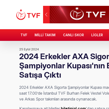
TVF
MİLLİ TAKIM
CANLI SKOR
LİGLER
25 Eylül 2024
2024 Erkekler AXA Sigo
Şampiyonlar Kupası'nın Bi
Satışa Çıktı
2024 Erkekler AXA Sigorta Şampiyonlar Kupası maç
saat 17.00’de İstanbul TVF Burhan Felek Vestel Vo
ve Arkas Spor takımları arasında oynanacak.
Karşılaşmaya ait biletler
biletinial.com
'dan satışa çı