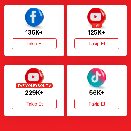
TVF
136K+
125K+
Takip Et
Takip Et
TVF VOLEYBOL TV
229K+
56K+
Takip Et
Takip Et