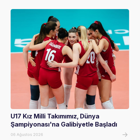
U17 Kız Milli Takımımız, Dünya
202
Şampiyonası'na Galibiyetle Başladı
Rak
06 Ağustos 2026
02 Ha