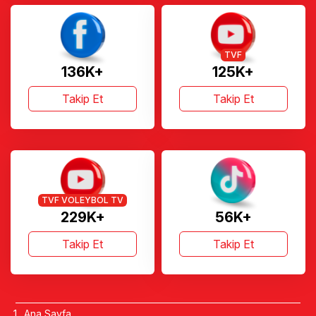
TVF
136K+
125K+
Takip Et
Takip Et
TVF VOLEYBOL TV
229K+
56K+
Takip Et
Takip Et
Ana Sayfa