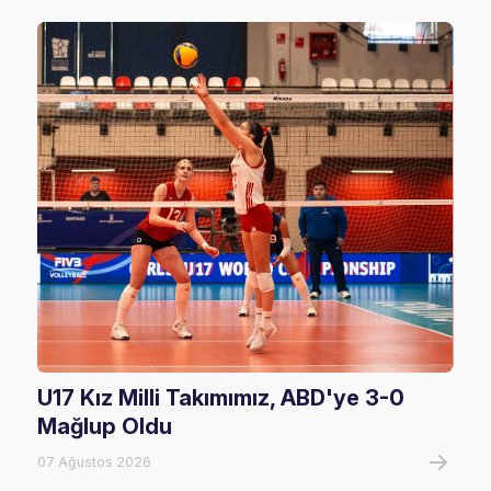
U17 Kız Milli Takımımız, ABD'ye 3-0
Fil
Mağlup Oldu
Maç
07 Ağustos 2026
07 A