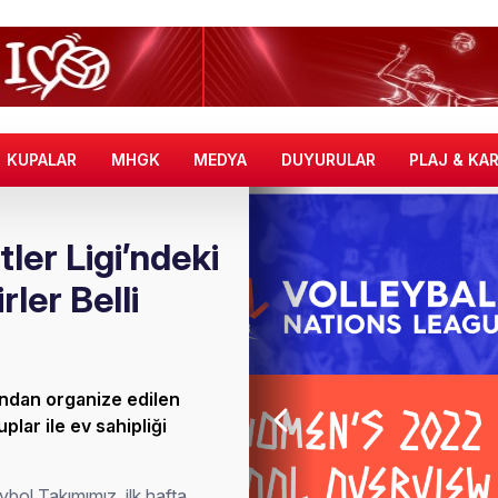
KUPALAR
MHGK
MEDYA
DUYURULAR
PLAJ & KA
ler Ligi’ndeki
ler Belli
ından organize edilen
lar ile ev sahipliği
bol Takımımız, ilk hafta