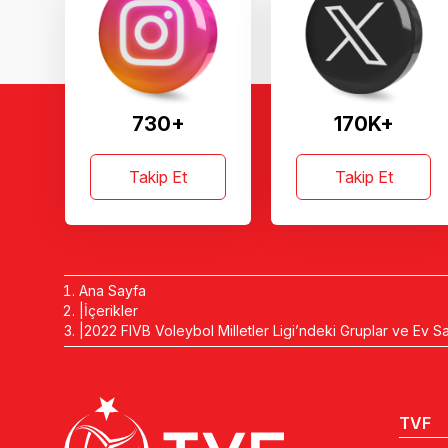
730+
170K+
Takip Et
Takip Et
Ana Sayfa
İçerikler
2022 FIVB Voleybol Milletler Ligi’ndeki Gruplar ve Ev Sah
TVF