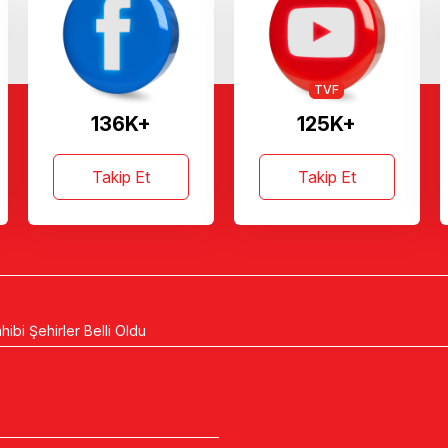
TVF
136K+
125K+
Takip Et
Takip Et
ibi Şehirler Belli Oldu