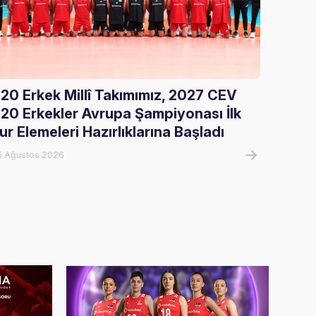
20 Erkek Millî Takımımız, 2027 CEV
Gloria
20 Erkekler Avrupa Şampiyonası İlk
Ağırla
ur Elemeleri Hazırlıklarına Başladı
05 Ağust
5 Ağustos 2026