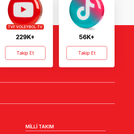
TVF VOLEYBOL TV
229K+
56K+
Takip Et
Takip Et
MİLLİ TAKIM