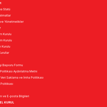
t
a Statü
limatlar
ve Yönetmelikler
r
m Kurulu
m Kurulu
n Kurulu
urullar
Kişi Başvuru Formu
Politikası Aydınlatma Metni
l Veri Saklama ve İmha Politikası
k Politikası
n ve E-posta Bilgileri
NEL KURUL