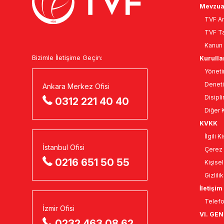
Mevzua
TVF An
TVF Ta
Kanun 
Bizimle İletişime Geçin:
Kurulla
Yöneti
Deneti
Ankara Merkez Ofisi
Disipli
0312 221 40 40
Diğer K
KVKK
İlgili 
İstanbul Ofisi
Çerez 
0216 651 50 55
Kişise
Gizlili
İletişim
Telefo
İzmir Ofisi
VI. GE
0232 463 08 62