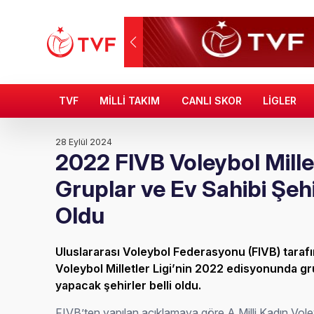
TVF
MİLLİ TAKIM
CANLI SKOR
LİGLER
28 Eylül 2024
2022 FIVB Voleybol Millet
Gruplar ve Ev Sahibi Şehir
Oldu
Uluslararası Voleybol Federasyonu (FIVB) taraf
Voleybol Milletler Ligi’nin 2022 edisyonunda grup
yapacak şehirler belli oldu.
FIVB’ten yapılan açıklamaya göre A Milli Kadın Voley