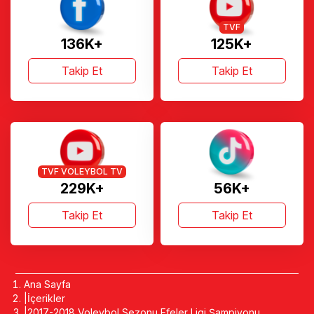
TVF
136K+
125K+
Takip Et
Takip Et
TVF VOLEYBOL TV
229K+
56K+
Takip Et
Takip Et
Ana Sayfa
İçerikler
2017-2018 Voleybol Sezonu Efeler Ligi Şampiyonu