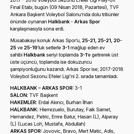
2017 – 2018 Voleybol Sezonu Efeler Ligi Play-off
Final Etabı, bugün (09 Nisan 2018, Pazartesi), TVF
Ankara Başkent Voleybol Salonu’nda dolu tribünler
önünde oynanan
Halkbank
-
Arkas Spor
karşılaşmasıyla sona erdi.
Müsabakayı konuk Arkas Spor’u,
25-21, 25-21, 20-
25
ve
25-19
‘luk setlerle
3-1
mağlup eden ev
sahibi
Halkbank
seriyi toplamda
3-1
’e getirerek üst
üste üçüncü, toplamda ise dokuzuncu
şampiyonluğunu kazandı. Arkas Spor ise; 2017-2018
Voleybol Sezonu Efeler Ligi'ni 2. sırada tamamladı.
HALKBANK – ARKAS SPOR:
3-1
SALON
: TVF Başkent
HAKEMLER
: Erdal Akıncı, Burhan İlhan
HALKBANK
: Hierrezuelo, Burutay, Faik Samet,
Hernandez, Petric, Emre Batur, Hasan (L), Alperay
(L) (Lucas Loh, Mustafa, Abdullah)
ARKAS SPOR:
Jovovic, Bravo, Mert Matic, Adis,