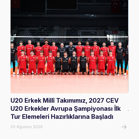
U20 Erkek Millî Takımımız, 2027 CEV
FIV
U20 Erkekler Avrupa Şampiyonası İlk
Ala
Tur Elemeleri Hazırlıklarına Başladı
05 A
05 Ağustos 2026