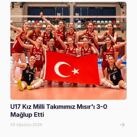
U17 Kız Milli Takımımız Mısır'ı 3-0
U17
Mağlup Etti
08 A
08 Ağustos 2026