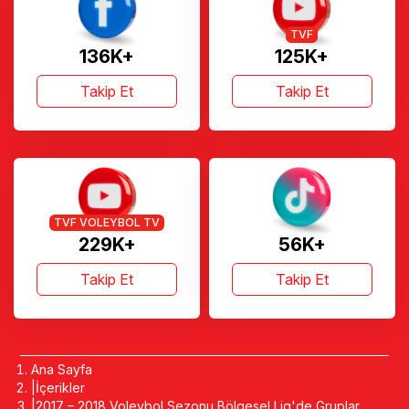
TVF
136K+
125K+
Takip Et
Takip Et
TVF VOLEYBOL TV
229K+
56K+
Takip Et
Takip Et
Ana Sayfa
İçerikler
2017 – 2018 Voleybol Sezonu Bölgesel Lig'de Gruplar