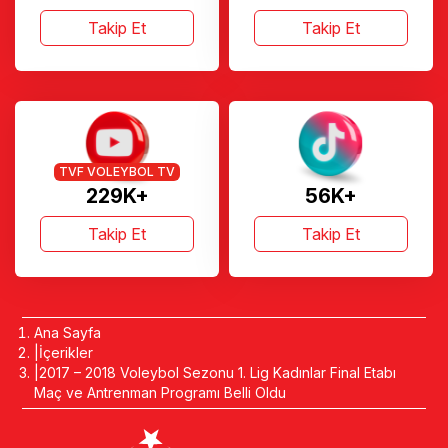
Takip Et
Takip Et
TVF VOLEYBOL TV
229K+
56K+
Takip Et
Takip Et
Ana Sayfa
İçerikler
2017 – 2018 Voleybol Sezonu 1. Lig Kadınlar Final Etabı
Maç ve Antrenman Programı Belli Oldu