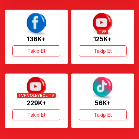
TVF
136K+
125K+
Takip Et
Takip Et
TVF VOLEYBOL TV
229K+
56K+
Takip Et
Takip Et