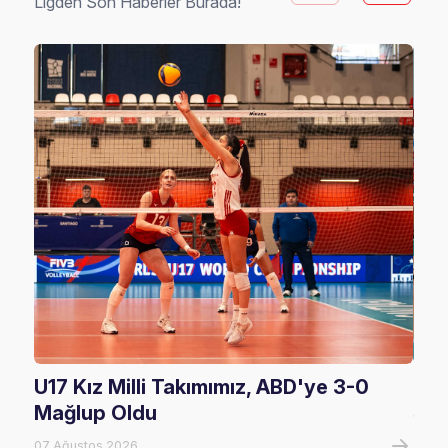
Ligden Son Haberler Burada!
U17 Kız Milli Takımımız, ABD'ye 3-0
U17
Mağlup Oldu
Şam
07 Ağustos 2026
07 A