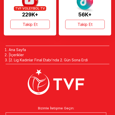
TVF VOLEYBOL TV
229K+
56K+
Takip Et
Takip Et
Ana Sayfa
İçerikler
2. Lig Kadınlar Final Etabı'nda 2. Gün Sona Erdi
Bizimle İletişime Geçin: