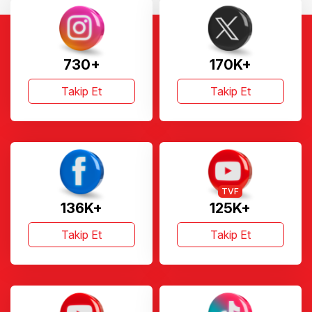
730+
170K+
Takip Et
Takip Et
TVF
136K+
125K+
Takip Et
Takip Et