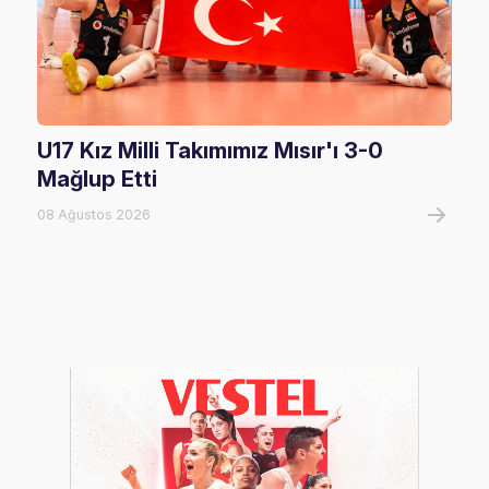
U17 Kız Milli Takımımız Mısır'ı 3-0
U17
Mağlup Etti
08 A
08 Ağustos 2026