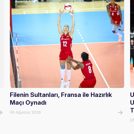
Filenin Sultanları, Fransa ile Hazırlık
U
Maçı Oynadı
U
T
06 Ağustos 2026
0