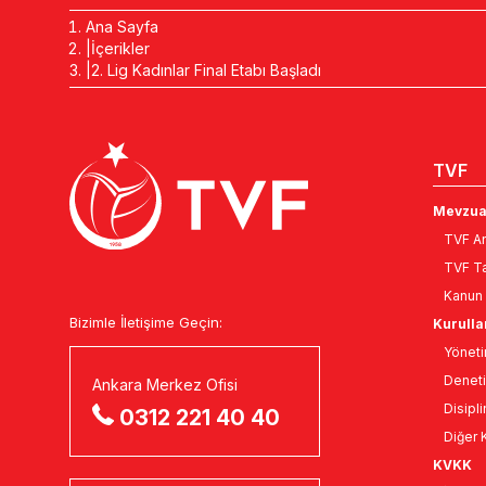
Ana Sayfa
İçerikler
2. Lig Kadınlar Final Etabı Başladı
TVF
Mevzua
TVF An
TVF Ta
Kanun 
Bizimle İletişime Geçin:
Kurulla
Yöneti
Deneti
Ankara Merkez Ofisi
Disipli
0312 221 40 40
Diğer K
KVKK