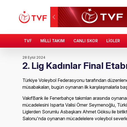
TVF
MİLLİ TAKIM
CANLI SKOR
LİGLER
28 Eylül 2024
2. Lig Kadınlar Final Etab
Türkiye Voleybol Federasyonu tarafından düzenlenen
müsabakaları, bugün oynanan ilk karşılaşmalarla baş
VakıfBank ile Fenerbahçe takımları arasında oynanan 
mücadelesini Isparta Valisi Ömer Seymenoğlu, Tür
Liglerden Sorumlu Asbaşkanı Ahmet Göksu ile birlikte
Salonu'nda oynanan mücadelelere voleybol severler 