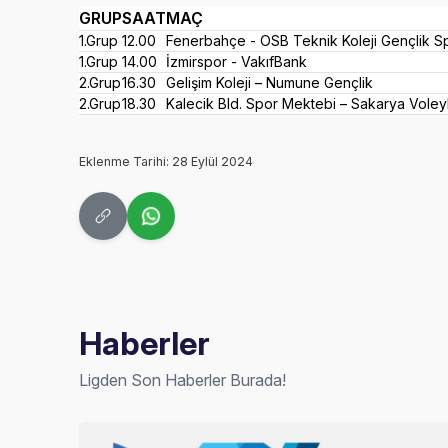
GRUP
SAAT
MAÇ
1.Grup
12.00
Fenerbahçe - OSB Teknik Koleji Gençlik S
1.Grup
14.00
İzmirspor - VakıfBank
2.Grup
16.30
Gelişim Koleji – Numune Gençlik
2.Grup
18.30
Kalecik Bld. Spor Mektebi – Sakarya Voley
Eklenme Tarihi: 28 Eylül 2024
Haberler
Ligden Son Haberler Burada!