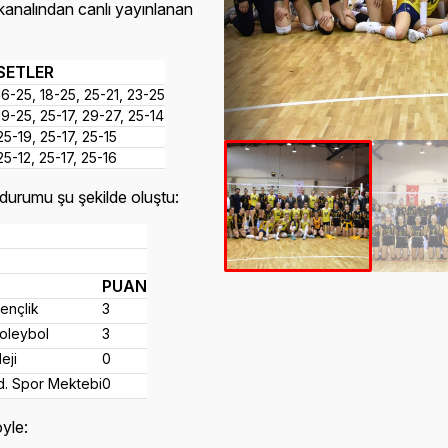
analından canlı yayınlanan
SETLER
16-25, 18-25, 25-21, 23-25
19-25, 25-17, 29-27, 25-14
25-19, 25-17, 25-15
25-12, 25-17, 25-16
 durumu şu şekilde oluştu:
PUAN
ençlik
3
oleybol
3
eji
0
ld. Spor Mektebi
0
yle: