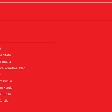
t
a Statü
limatlar
ve Yönetmelikler
r
m Kurulu
m Kurulu
n Kurulu
urullar