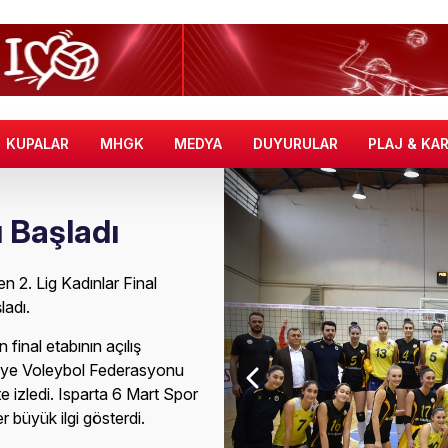
KUPALAR
MHGK
MEDYA
DUYURULAR
PLAJ & KA
ı Başladı
 2. Lig Kadınlar Final
ladı.
final etabının açılış
kiye Voleybol Federasyonu
 izledi. Isparta 6 Mart Spor
büyük ilgi gösterdi.