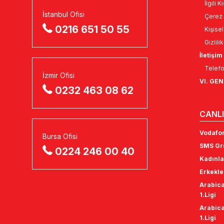
İlgili 
İstanbul Ofisi
Çerez 
0216 651 50 55
Kişise
Gizlili
İletişim
Telefo
İzmir Ofisi
VI. GE
0232 463 08 62
CANLI
Vodafon
Bursa Ofisi
SMS Gru
0224 246 00 40
Kadınla
Erkekle
Arabica
1.Ligi
Arabica
1.Ligi