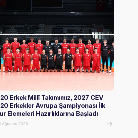
20 Erkek Millî Takımımız, 2027 CEV
Gloria
20 Erkekler Avrupa Şampiyonası İlk
Ağırla
ur Elemeleri Hazırlıklarına Başladı
05 Ağust
5 Ağustos 2026