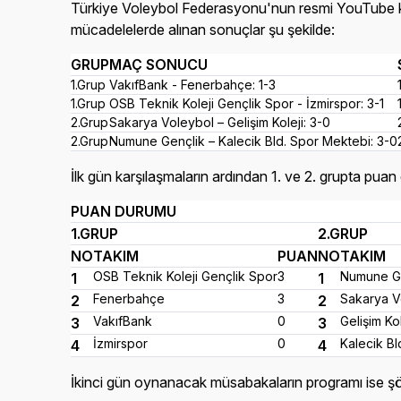
Türkiye Voleybol Federasyonu'nun resmi YouTube k
mücadelelerde alınan sonuçlar şu şekilde:
GRUP
MAÇ SONUCU
1.Grup
VakıfBank - Fenerbahçe: 1-3
1.Grup
OSB Teknik Koleji Gençlik Spor - İzmirspor: 3-1
2.Grup
Sakarya Voleybol – Gelişim Koleji: 3-0
2.Grup
Numune Gençlik – Kalecik Bld. Spor Mektebi: 3-0
İlk gün karşılaşmaların ardından 1. ve 2. grupta puan
PUAN DURUMU
1.GRUP
2.GRUP
NO
TAKIM
PUAN
NO
TAKIM
OSB Teknik Koleji Gençlik Spor
3
Numune G
1
1
Fenerbahçe
3
Sakarya V
2
2
VakıfBank
0
Gelişim Kol
3
3
İzmirspor
0
Kalecik B
4
4
İkinci gün oynanacak müsabakaların programı ise şö