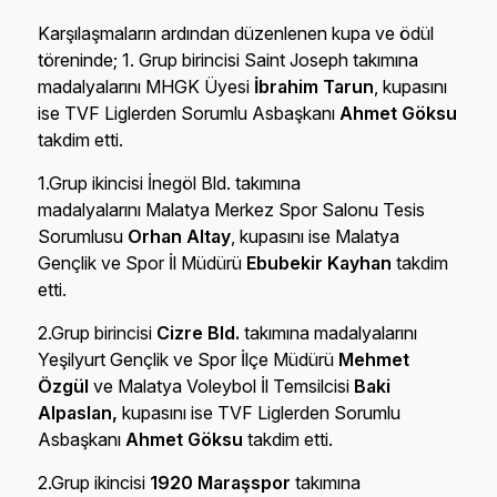
Karşılaşmaların ardından düzenlenen kupa ve ödül
töreninde; 1. Grup birincisi Saint Joseph takımına
madalyalarını MHGK Üyesi
İbrahim Tarun
, kupasını
ise TVF Liglerden Sorumlu Asbaşkanı
Ahmet Göksu
takdim etti.
1.Grup ikincisi İnegöl Bld. takımına
madalyalarını Malatya Merkez Spor Salonu Tesis
Sorumlusu
Orhan Altay
, kupasını ise Malatya
Gençlik ve Spor İl Müdürü
Ebubekir Kayhan
takdim
etti.
2.Grup birincisi
Cizre Bld.
takımına madalyalarını
Yeşilyurt Gençlik ve Spor İlçe Müdürü
Mehmet
Özgül
ve Malatya Voleybol İl Temsilcisi
Baki
Alpaslan,
kupasını ise TVF Liglerden Sorumlu
Asbaşkanı
Ahmet Göksu
takdim etti.
2.Grup ikincisi
1920 Maraşspor
takımına