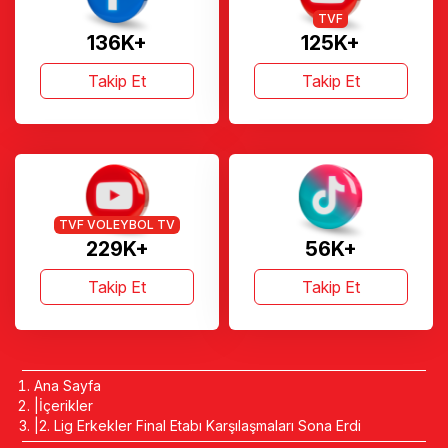
TVF
136K+
125K+
Takip Et
Takip Et
TVF VOLEYBOL TV
229K+
56K+
Takip Et
Takip Et
Ana Sayfa
İçerikler
2. Lig Erkekler Final Etabı Karşılaşmaları Sona Erdi