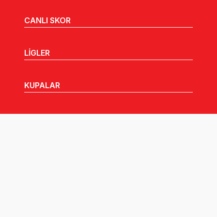
CANLI SKOR
LİGLER
KUPALAR
MHGK
MEDYA
DUYURULAR
Göz Atabileceğiniz Diğer Linkler: