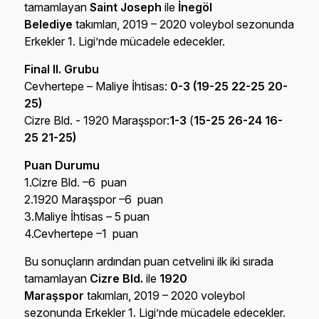
tamamlayan
Saint Joseph
ile
İnegöl
Belediye
takımları, 2019 – 2020 voleybol sezonunda
Erkekler 1. Ligi’nde mücadele edecekler.
Final II. Grubu
Cevhertepe – Maliye İhtisas:
0-3 (19-25 22-25 20-
25)
Cizre Bld. - 1920 Maraşspor:
1-3
(
15-25 26-24 16-
25 21-25)
Puan Durumu
1.Cizre Bld. –6 puan
2.1920 Maraşspor –6 puan
3.Maliye İhtisas – 5 puan
4.Cevhertepe –1 puan
Bu sonuçların ardından puan cetvelini ilk iki sırada
tamamlayan
Cizre Bld.
ile
1920
Maraşspor
takımları, 2019 – 2020 voleybol
sezonunda Erkekler 1. Ligi’nde mücadele edecekler.