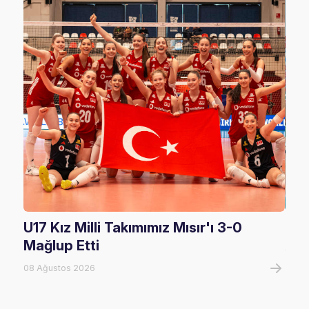
U17 Kız Milli Takımımız Mısır'ı 3-0
U17
Mağlup Etti
08 A
08 Ağustos 2026