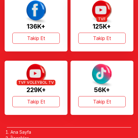
TVF
136K+
125K+
Takip Et
Takip Et
TVF VOLEYBOL TV
229K+
56K+
Takip Et
Takip Et
Ana Sayfa