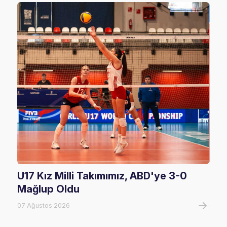
U17 Kız Milli Takımımız, ABD'ye 3-0
Fil
Mağlup Oldu
Maç
07 Ağustos 2026
07 A