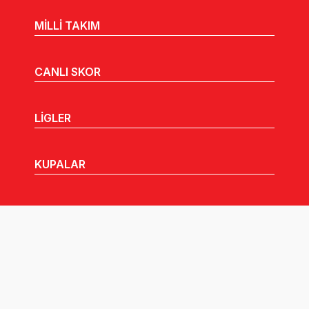
MİLLİ TAKIM
CANLI SKOR
LİGLER
KUPALAR
MHGK
MEDYA
DUYURULAR