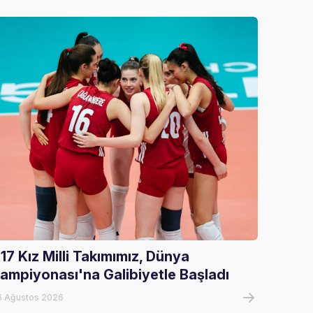
17 Kız Milli Takımımız, Dünya
U17 Er
ampiyonası'na Galibiyetle Başladı
Şampi
6 Ağustos 2026
07 Ağust