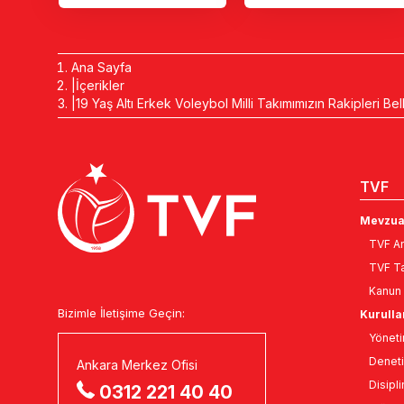
Ana Sayfa
İçerikler
19 Yaş Altı Erkek Voleybol Milli Takımımızın Rakipleri Bel
TVF
Mevzua
TVF An
TVF Ta
Kanun 
Bizimle İletişime Geçin:
Kurulla
Yöneti
Deneti
Ankara Merkez Ofisi
Disipli
0312 221 40 40