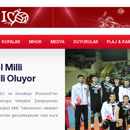
KUPALAR
MHGK
MEDYA
DUYURULAR
PLAJ & KA
 Milli
li Oluyor
őr) ve Slovakya (Púchov)'nın
vrupa Voleybol Şampiyonası
ybol Milli Takımımızın rakipleri
rinde gerçekleşecek olan kura