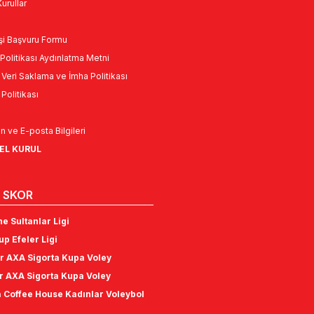
urullar
Kişi Başvuru Formu
Politikası Aydınlatma Metni
l Veri Saklama ve İmha Politikası
k Politikası
n ve E-posta Bilgileri
NEL KURUL
 SKOR
e Sultanlar Ligi
p Efeler Ligi
r AXA Sigorta Kupa Voley
r AXA Sigorta Kupa Voley
 Coffee House Kadınlar Voleybol