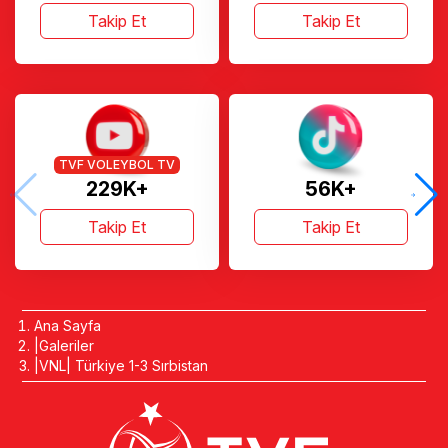
Takip Et
Takip Et
TVF VOLEYBOL TV
229K+
56K+
Takip Et
Takip Et
Ana Sayfa
Galeriler
VNL| Türkiye 1-3 Sırbistan