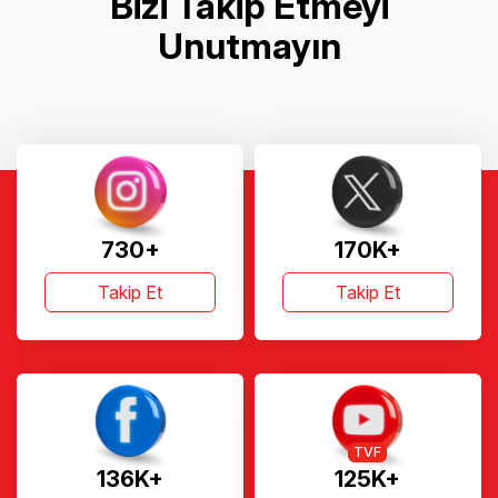
Bizi Takip Etmeyi
Unutmayın
730+
170K+
Takip Et
Takip Et
TVF
136K+
125K+