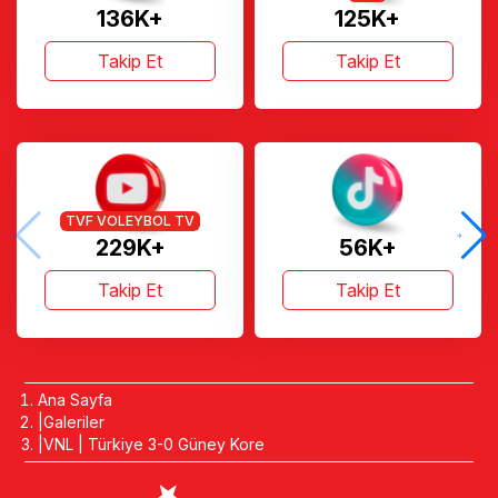
136K+
125K+
Takip Et
Takip Et
TVF VOLEYBOL TV
229K+
56K+
Takip Et
Takip Et
Ana Sayfa
Galeriler
VNL | Türkiye 3-0 Güney Kore