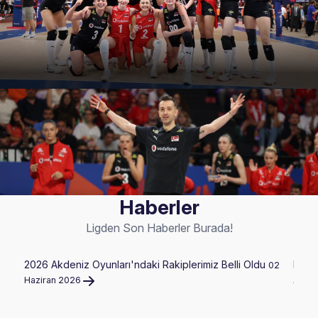
Haberler
Ligden Son Haberler Burada!
2026 Akdeniz Oyunları'ndaki Rakiplerimiz Belli Oldu
Filen
02
Haziran 2026
Ağus