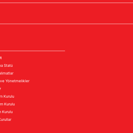
t
a Statü
limatlar
ve Yönetmelikler
r
m Kurulu
m Kurulu
n Kurulu
urullar