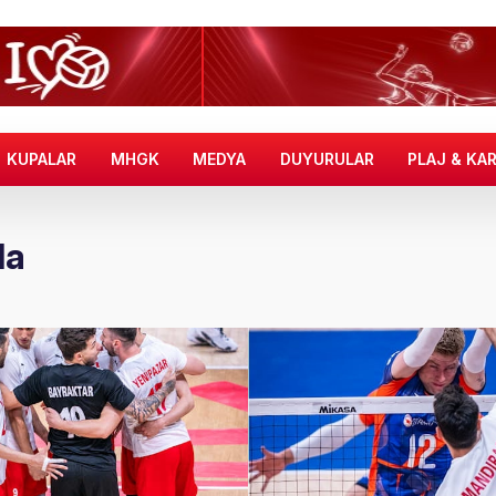
KUPALAR
MHGK
MEDYA
DUYURULAR
PLAJ & KA
da