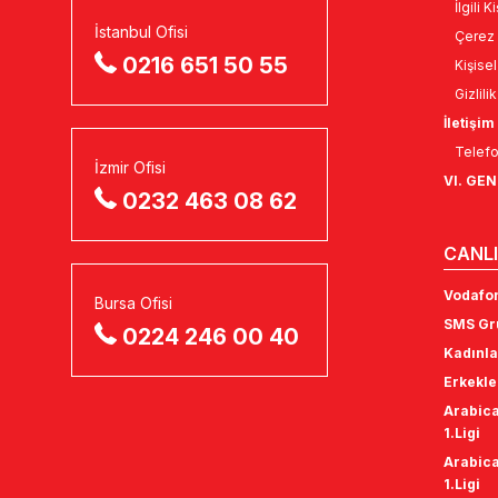
İlgili 
İstanbul Ofisi
Çerez 
0216 651 50 55
Kişise
Gizlili
İletişim
Telefo
İzmir Ofisi
VI. GE
0232 463 08 62
CANLI
Vodafon
Bursa Ofisi
SMS Gru
0224 246 00 40
Kadınla
Erkekle
Arabica
1.Ligi
Arabica
1.Ligi