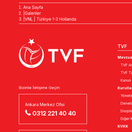
Ana Sayfa
Galeriler
VNL | Türkiye 1-3 Hollanda
TVF
Mevzua
TVF An
TVF Ta
Kanun 
Bizimle İletişime Geçin:
Kurulla
Yöneti
Deneti
Ankara Merkez Ofisi
Disipli
0312 221 40 40
Diğer K
KVKK