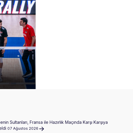
lenin Sultanları, Fransa ile Hazırlık Maçında Karşı Karşıya
U17 Kız 
eldi
Başladı
07 Ağustos 2026
0