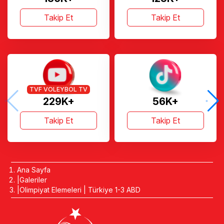
Takip Et
Takip Et
TVF VOLEYBOL TV
229K+
56K+
Takip Et
Takip Et
Ana Sayfa
Galeriler
Olimpiyat Elemeleri | Türkiye 1-3 ABD