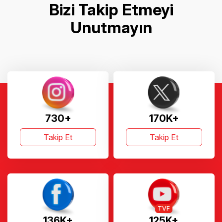
Bizi Takip Etmeyi
Unutmayın
730+
170K+
Takip Et
Takip Et
TVF
136K+
125K+