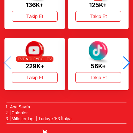
136K+
125K+
Takip Et
Takip Et
TVF VOLEYBOL TV
229K+
56K+
Takip Et
Takip Et
Ana Sayfa
Galeriler
Milletler Ligi | Türkiye 1-3 İtalya