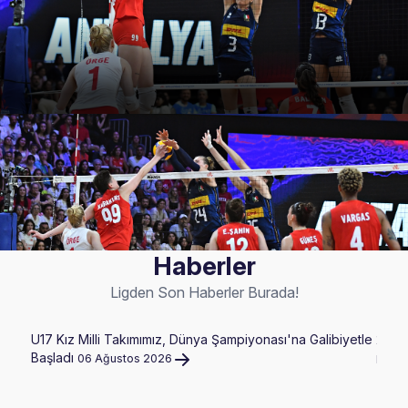
Haberler
Ligden Son Haberler Burada!
U17 Kız Milli Takımımız, Dünya Şampiyonası'na Galibiyetle
2026 
Başladı
06 Ağustos 2026
Hazir